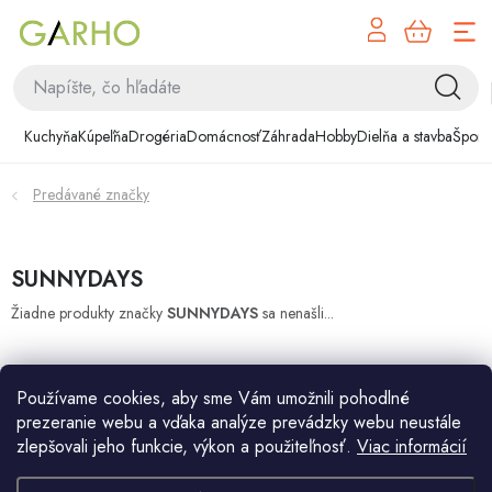
NÁK
Prejsť
KOŠÍ
na
obsah
Kuchyňa
Kuchyňa
Kúpeľňa
Drogéria
Domácnosť
Záhrada
Hobby
Dielňa a stavba
Šport
Kúpeľňa
Predávané značky
Drogéria
Domácnosť
SUNNYDAYS
Žiadne produkty značky
SUNNYDAYS
sa nenašli...
Záhrada
Hobby
Používame cookies, aby sme Vám umožnili pohodlné
prezeranie webu a vďaka analýze prevádzky webu neustále
Dielňa a stavba
zlepšovali jeho funkcie, výkon a použiteľnosť.
Viac informácií
Z