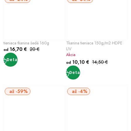
tieniaca tkanina šedá 160g
Tkanina tieniaca 150g/m2 HDPE
16,70 €
20 €
UV
od
Akcia
Detail
10,10 €
14,50 €
od
Detail
až -59%
až -4%