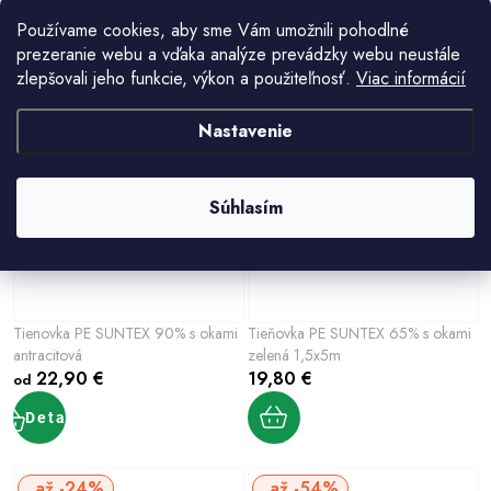
UV
zelená
Používame cookies, aby sme Vám umožnili pohodlné
Akcia
22,90 €
od
prezeranie webu a vďaka analýze prevádzky webu neustále
17,40 €
od
Detail
zlepšovali jeho funkcie, výkon a použiteľnosť.
Viac informácií
Detail
Nastavenie
Súhlasím
Tienovka PE SUNTEX 90% s okami
Tieňovka PE SUNTEX 65% s okami
antracitová
zelená 1,5x5m
22,90 €
19,80 €
od
Detail
až -24%
až -54%