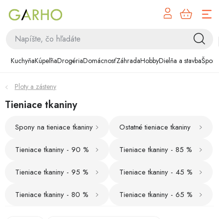
NÁK
Prejsť
KOŠÍ
na
obsah
Kuchyňa
Kuchyňa
Kúpeľňa
Drogéria
Domácnosť
Záhrada
Hobby
Dielňa a stavba
Šport
Kúpeľňa
Ploty a zásteny
Drogéria
Tieniace tkaniny
Domácnosť
Spony na tieniace tkaniny
Ostatné tieniace tkaniny
Záhrada
Tieniace tkaniny - 90 %
Tieniace tkaniny - 85 %
Hobby
Tieniace tkaniny - 95 %
Tieniace tkaniny - 45 %
Tieniace tkaniny - 80 %
Tieniace tkaniny - 65 %
Dielňa a stavba