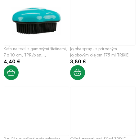
t
t
o
o
v
v
Kefa na textil s gumovými štetinami,
Jojoba spray - s prírodným
7 x 10 cm, TPR/plast,
jojobovým olejom 175 ml TRIXIE
čierna/tyrkysová
4,40 €
3,80 €
Pet Glove vyčesávacie rukavice
Očná starostlivosť 50ml TRIXIE