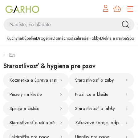
NÁK
Prejsť
KOŠÍ
na
obsah
Kuchyňa
Kuchyňa
Kúpeľňa
Drogéria
Domácnosť
Záhrada
Hobby
Dielňa a stavba
Šport
Kúpeľňa
Psy
Drogéria
Starostlivosť & hygiena pre psov
Domácnosť
Kozmetika a úprava srsti
Starostlivosť o zuby
Záhrada
Pinzety na kliešte
Nožnice a kliešte
Hobby
Spreje a čističe
Starostlivosť o labky
Starostlivosť o uši a oči
Zákazové spreje, odpudzovače
Dielňa a stavba
Lekárnička pre psov
Uteráky pre psov