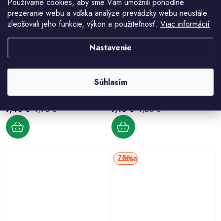
Používame cookies, aby sme Vám umožnili pohodlné
prezeranie webu a vďaka analýze prevádzky webu neustále
6%
5%
zlepšovali jeho funkcie, výkon a použiteľnosť.
Viac informácií
Nastavenie
Súhlasím
Nožnice na plech FESTA ľavé CrMo
Nožnice na plech FESTA ľavé CrMo
Akcia
Akcia
7,40 €
7,90 €
7,10 €
7,50 €
5%