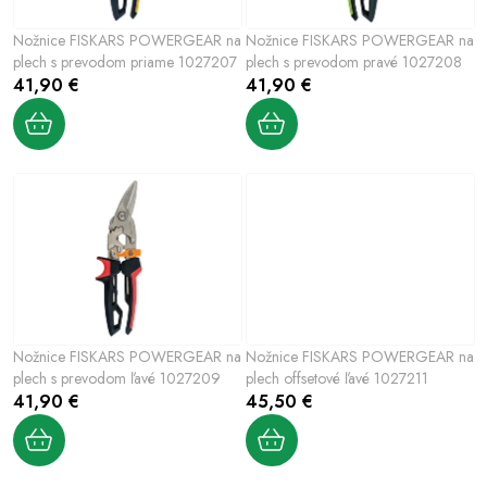
Šport a outdoor
p
p
Nožnice FISKARS POWERGEAR na
Nožnice FISKARS POWERGEAR na
r
r
Chovateľské potreby
plech s prevodom priame 1027207
plech s prevodom pravé 1027208
o
o
41,90 €
41,90 €
d
d
Nový tovar
u
u
k
k
Jarna záhradka
t
t
o
o
Výpredaj
v
v
Letná sezóna
World Cleanup Day
Nožnice FISKARS POWERGEAR na
Nožnice FISKARS POWERGEAR na
plech s prevodom ľavé 1027209
plech offsetové ľavé 1027211
Obchodné podmienky
Podmienky ochrany osobných údajov
41,90 €
45,50 €
Vrátenie a reklamácia
Kontaktujte nás
Moja objednávka