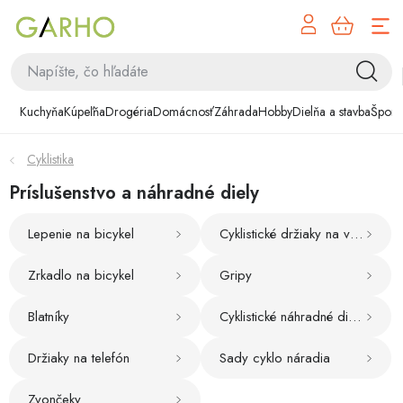
NÁK
Prejsť
KOŠÍ
na
obsah
Kuchyňa
Kuchyňa
Kúpeľňa
Drogéria
Domácnosť
Záhrada
Hobby
Dielňa a stavba
Šport
Kúpeľňa
Cyklistika
Drogéria
Príslušenstvo a náhradné diely
Domácnosť
Lepenie na bicykel
Cyklistické držiaky na vodu
Záhrada
Zrkadlo na bicykel
Gripy
Hobby
Blatníky
Cyklistické náhradné diely
Držiaky na telefón
Sady cyklo náradia
Dielňa a stavba
Zvončeky