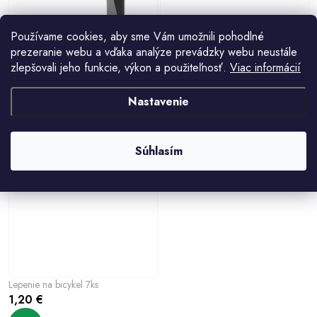
v
v
Používame cookies, aby sme Vám umožnili pohodlné
prezeranie webu a vďaka analýze prevádzky webu neustále
zlepšovali jeho funkcie, výkon a použiteľnosť.
Viac informácií
Grip 5.1 gripy na bicykel variant
Mini zvonček na bicykel biely variant
39080
38821
Nastavenie
4,20 €
2,50 €
Súhlasím
Lepenie na bicykel 7ks
1,20 €