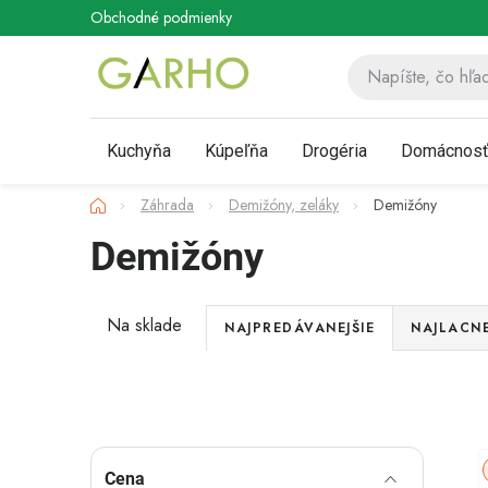
Prejsť
Obchodné podmienky
Podmienky ochrany osobných údaj
na
obsah
Kuchyňa
Kúpeľňa
Drogéria
Domácnos
Domov
Záhrada
Demižóny, zeláky
Demižóny
Demižóny
R
Na sklade
NAJPREDÁVANEJŠIE
NAJLACNE
a
Akcia
d
Novinka
e
B
Cena