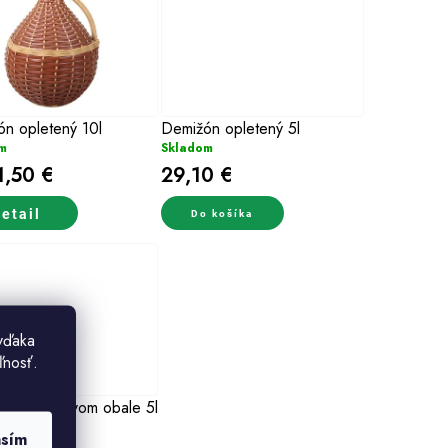
n opletený 10l
Demižón opletený 5l
m
Skladom
,50 €
29,10 €
etail
Do košíka
vďaka
ľnosť.
n v plastovom obale 5l
m
asím