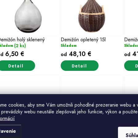
ý
p
s
emižón holý sklenený
Demižón opletený 15l
Demižó
(2 ks)
kladom
Skladom
Sklado
p
6,50 €
48,10 €
41
od
od
od
r
Detail
Detail
D
o
d
u
ame cookies, aby sme Vám umožnili pohodlné prezeranie webu a 
k
 prevádzky webu neustále zlepšovali jeho funkcie, výkon a použite
formácií
emižón opletený 3l
Demižón opletený 2l
Demižó
o
tavenie
kladom
Skladom
Sklado
Súhl