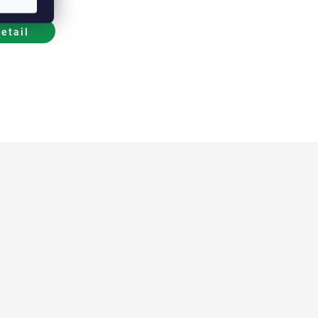
,20 €
etail