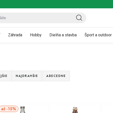
ov
Vrátenie a reklamácia
Kontaktujte nás
Moja objednávka
ť
Záhrada
Hobby
Dielňa a stavba
Šport a outdoor
JŠIE
NAJDRAHŠIE
ABECEDNE
V
až -15%