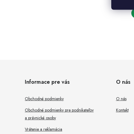
Z
l
á
Informace pre vás
O nás
p
ä
Obchodné podmienky
O nás
t
Obchodné podmienky pre podnikateľov
Kontakt
i
a právnické osoby
i
Vrátenie a reklamácia
e