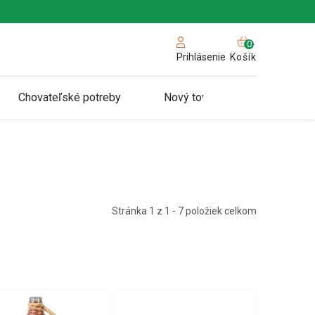
NÁKUPN
KOŠÍK
Košík
Prihlásenie
Chovateľské potreby
Nový tovar
Stránka
1
z
1
-
7
položiek celkom