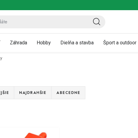
ov
Vrátenie a reklamácia
Kontaktujte nás
Moja objednávka
ť
Záhrada
Hobby
Dielňa a stavba
Šport a outdoor
ky
JŠIE
NAJDRAHŠIE
ABECEDNE
V