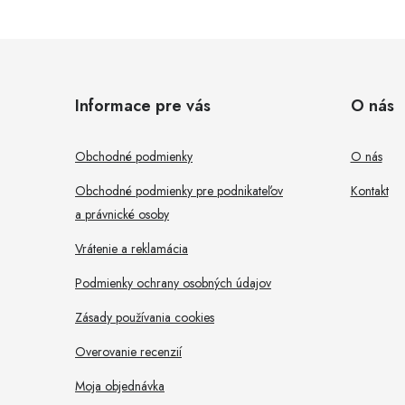
Z
á
Informace pre vás
O nás
p
i
ä
Obchodné podmienky
O nás
t
Obchodné podmienky pre podnikateľov
Kontakt
a právnické osoby
i
r
Vrátenie a reklamácia
e
Podmienky ochrany osobných údajov
Zásady používania cookies
Overovanie recenzií
Moja objednávka