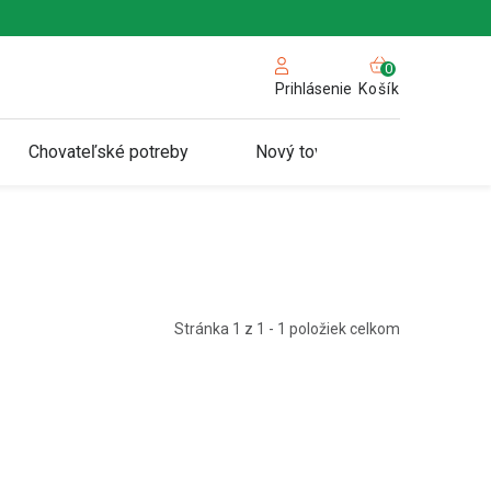
NÁKUPN
KOŠÍK
Košík
Prihlásenie
Chovateľské potreby
Nový tovar
Stránka
1
z
1
-
1
položiek celkom