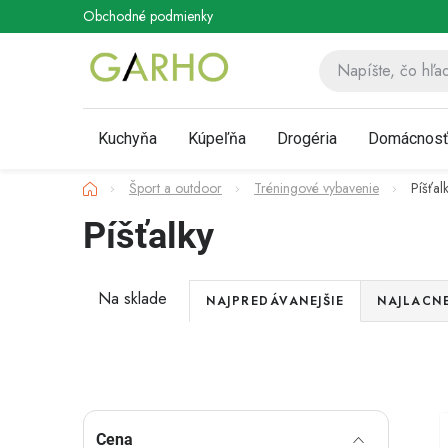
Prejsť
Obchodné podmienky
Podmienky ochrany osobných údaj
na
obsah
Kuchyňa
Kúpeľňa
Drogéria
Domácnos
Domov
Šport a outdoor
Tréningové vybavenie
Píšťal
Píšťalky
R
Na sklade
NAJPREDÁVANEJŠIE
NAJLACNE
a
Akcia
d
Novinka
e
B
Cena