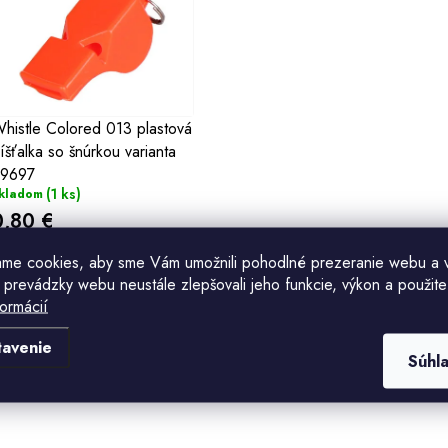
ý
p
s
histle Colored 013 plastová
íšťalka so šnúrkou varianta
p
9697
(1 ks)
kladom
r
0,80 €
o
ame cookies, aby sme Vám umožnili pohodlné prezeranie webu a 
Do košíka
d
 prevádzky webu neustále zlepšovali jeho funkcie, výkon a použite
formácií
u
tavenie
k
O
Súhl
v
o