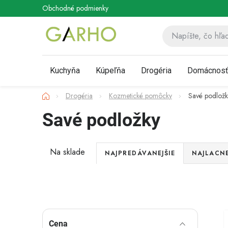
Prejsť
Obchodné podmienky
Podmienky ochrany osobných údaj
na
obsah
Kuchyňa
Kúpeľňa
Drogéria
Domácnos
Domov
Drogéria
Kozmetické pomôcky
Savé podložk
Savé podložky
R
Na sklade
NAJPREDÁVANEJŠIE
NAJLACNE
a
Akcia
d
Novinka
e
B
Cena