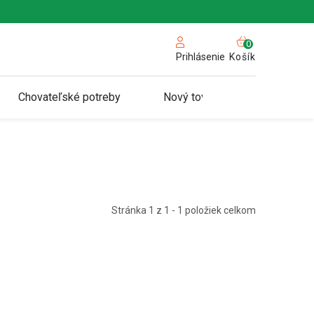
NÁKUPN
KOŠÍK
Košík
Prihlásenie
Chovateľské potreby
Nový tovar
Stránka
1
z
1
-
1
položiek celkom