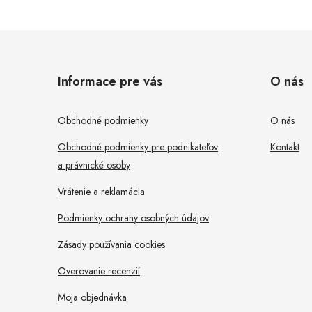
Z
á
Informace pre vás
O nás
p
i
ä
Obchodné podmienky
O nás
t
Obchodné podmienky pre podnikateľov
Kontakt
a právnické osoby
i
r
Vrátenie a reklamácia
e
Podmienky ochrany osobných údajov
Zásady používania cookies
Overovanie recenzií
Moja objednávka