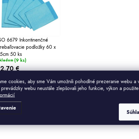
ý
p
s
SO 6679 Inkontinenčné
rebaľovacie podložky 60 x
p
5cm 50 ks
(9 ks)
kladom
r
12,70 €
o
ame cookies, aby sme Vám umožnili pohodlné prezeranie webu a 
Do košíka
d
 prevádzky webu neustále zlepšovali jeho funkcie, výkon a použite
formácií
u
tavenie
k
O
Súhl
v
o