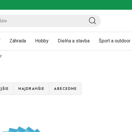
ov
Vrátenie a reklamácia
Kontaktujte nás
Moja objednávka
ť
Záhrada
Hobby
Dielňa a stavba
Šport a outdoor
y
JŠIE
NAJDRAHŠIE
ABECEDNE
V