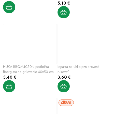
5,10 €
HUKA BBQM4050N podložka
lopatka na uhlie pzn.drevená
fiberglass na grilovanie 40x50 cm,
rukoväť
2 ks
5,40 €
3,60 €
28%