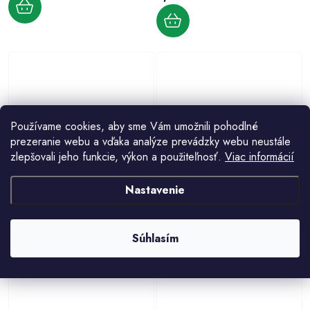
Používame cookies, aby sme Vám umožnili pohodlné
prezeranie webu a vďaka analýze prevádzky webu neustále
zlepšovali jeho funkcie, výkon a použiteľnosť.
Viac informácií
HUKA BBQM4033N podložka
Korenie ZLATÁ PEČÍNKA 80g
fiberglass na grilovanie 40x33 cm,
3,10 €
Nastavenie
2 ks
5,50 €
Súhlasím