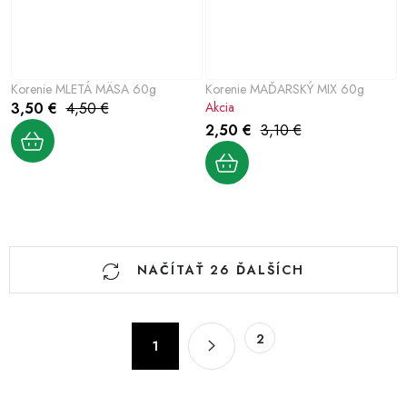
Korenie MLETÁ MÄSA 60g
Korenie MAĎARSKÝ MIX 60g
3,50 €
4,50 €
Akcia
2,50 €
3,10 €
O
NAČÍTAŤ 26 ĎALŠÍCH
v
l
á
S
2
d
1
t
a
r
c
á