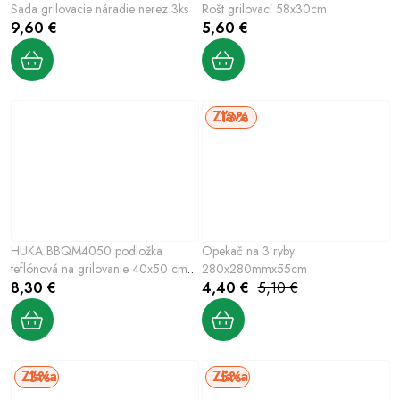
Sada grilovacie náradie nerez 3ks
Rošt grilovací 58x30cm
9,60 €
5,60 €
13%
HUKA BBQM4050 podložka
Opekač na 3 ryby
teflónová na grilovanie 40x50 cm,
280x280mmx55cm
3 ks
8,30 €
4,40 €
5,10 €
3%
5%