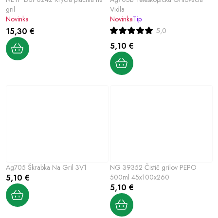
gril
Vidla
Novinka
Novinka
Tip
15,30 €
5,0
5,10 €
Ag705 Škrabka Na Gril 3V1
NG 39352 Čistič grilov PEPO
5,10 €
500ml 45x100x260
5,10 €