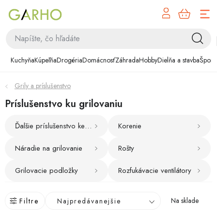
NÁK
Prejsť
KOŠÍ
na
obsah
Kuchyňa
Kuchyňa
Kúpeľňa
Drogéria
Domácnosť
Záhrada
Hobby
Dielňa a stavba
Šport
Kúpeľňa
Grily a príslušenstvo
Drogéria
Príslušenstvo ku grilovaniu
Domácnosť
Ďalšie príslušenstvo ke grilovani
Korenie
Záhrada
Náradie na grilovanie
Rošty
Hobby
Grilovacie podložky
Rozfukávacie ventilátory
Dielňa a stavba
R
Na sklade
Filtre
Najpredávanejšie
a