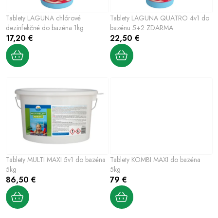
Šport a outdoor
p
p
Tablety LAGUNA chlórové
Tablety LAGUNA QUATRO 4v1 do
r
r
Chovateľské potreby
dezinfekčné do bazéna 1kg
bazénu 5+2 ZDARMA
o
o
17,20 €
22,50 €
d
d
Nový tovar
u
u
k
k
Jarna záhradka
t
t
o
o
Výpredaj
v
v
Letná sezóna
World Cleanup Day
Tablety MULTI MAXI 5v1 do bazéna
Tablety KOMBI MAXI do bazéna
5kg
5kg
Obchodné podmienky
Podmienky ochrany osobných údajov
86,50 €
79 €
Vrátenie a reklamácia
Kontaktujte nás
Moja objednávka