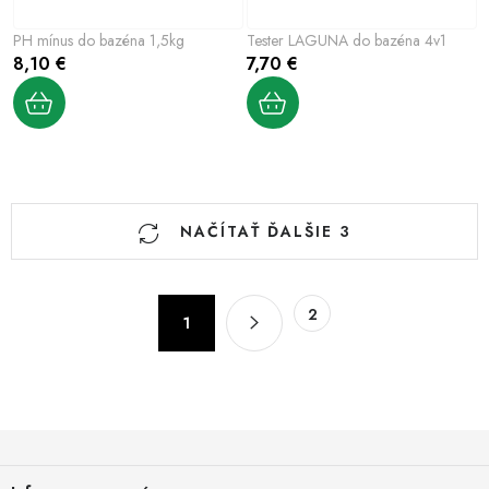
PH mínus do bazéna 1,5kg
Tester LAGUNA do bazéna 4v1
8,10 €
7,70 €
O
NAČÍTAŤ ĎALŠIE 3
v
l
á
S
2
d
1
t
a
r
c
á
n
i
k
Z
e
o
p
á