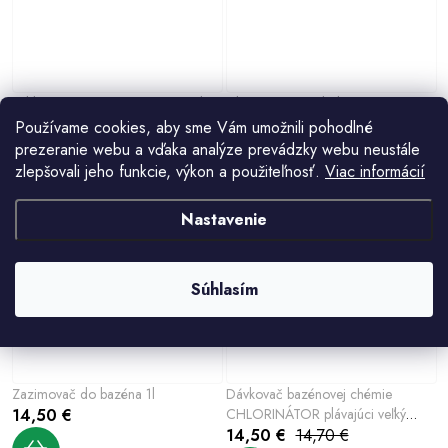
Tablety LAGUNA TRIPLEX mini do
Filter LAGUNA do bazéna
bazéna 500g
kremenný piesok 25kg
Používame cookies, aby sme Vám umožnili pohodlné
12,30 €
20,30 €
prezeranie webu a vďaka analýze prevádzky webu neustále
zlepšovali jeho funkcie, výkon a použiteľnosť.
Viac informácií
Nastavenie
1%
Súhlasím
Zazimovač do bazéna 1l
Dávkovač bazénovej chémie
14,50 €
CHLORINÁTOR plávajúci veľký
d23cm
14,50 €
14,70 €