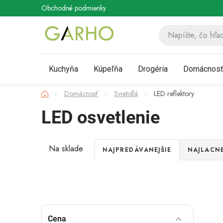
Prejsť
Obchodné podmienky
Podmienky ochrany osobných údaj
na
obsah
Kuchyňa
Kúpeľňa
Drogéria
Domácnos
Domov
Domácnosť
Svietidlá
LED reflektory
LED osvetlenie
R
Na sklade
NAJPREDÁVANEJŠIE
NAJLACNE
a
Akcia
d
Novinka
e
B
Cena