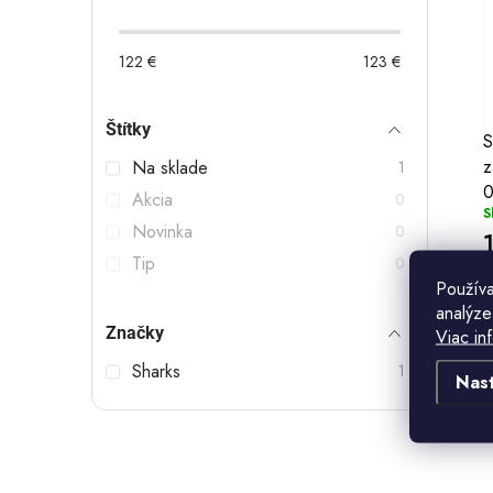
n
o
i
č
122
€
123
€
e
n
i
p
Štítky
ý
S
r
z
Na sklade
1
p
0
o
Akcia
0
S
a
Novinka
0
d
n
Tip
0
u
Použív
e
analýze
k
Značky
Viac in
l
t
Sharks
1
Nas
o
t
v
l