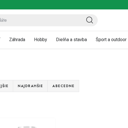
ov
Vrátenie a reklamácia
Kontaktujte nás
Moja objednávka
ť
Záhrada
Hobby
Dielňa a stavba
Šport a outdoor
JŠIE
NAJDRAHŠIE
ABECEDNE
V