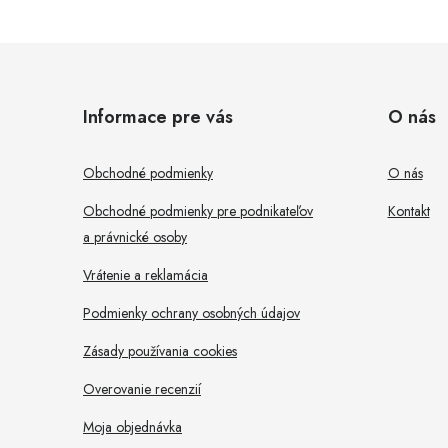
Z
á
Informace pre vás
O nás
p
i
ä
Obchodné podmienky
O nás
t
Obchodné podmienky pre podnikateľov
Kontakt
a právnické osoby
i
r
Vrátenie a reklamácia
e
Podmienky ochrany osobných údajov
Zásady používania cookies
Overovanie recenzií
Moja objednávka