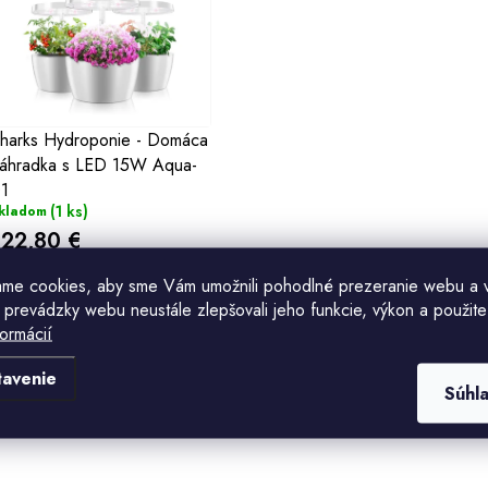
ý
p
s
harks Hydroponie - Domáca
áhradka s LED 15W Aqua-
p
1
(1 ks)
kladom
r
122,80 €
o
ame cookies, aby sme Vám umožnili pohodlné prezeranie webu a 
Do košíka
d
 prevádzky webu neustále zlepšovali jeho funkcie, výkon a použite
formácií
u
tavenie
k
O
Súhl
v
o