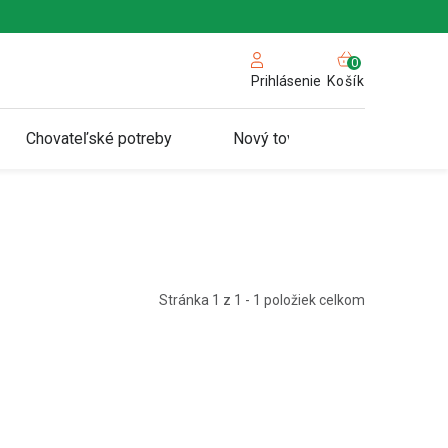
NÁKUPN
KOŠÍK
Košík
Prihlásenie
Chovateľské potreby
Nový tovar
Stránka
1
z
1
-
1
položiek celkom