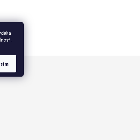
vďaka
ľnosť.
asím