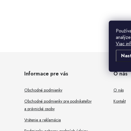
n
ý
p
Použív
a
analýze
n
Viac in
Z
e
Nas
á
l
Informace pre vás
O nás
p
ä
Obchodné podmienky
O nás
t
Obchodné podmienky pre podnikateľov
Kontakt
a právnické osoby
i
Vrátenie a reklamácia
e