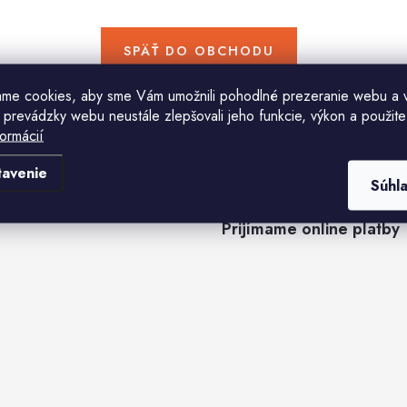
SPÄŤ DO OBCHODU
ame cookies, aby sme Vám umožnili pohodlné prezeranie webu a 
 prevádzky webu neustále zlepšovali jeho funkcie, výkon a použite
formácií
tavenie
Súhl
Prijímame online platby