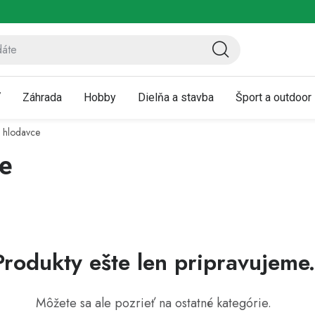
ov
Vrátenie a reklamácia
Kontaktujte nás
Moja objednávka
ť
Záhrada
Hobby
Dielňa a stavba
Šport a outdoor
 hlodavce
e
Produkty ešte len pripravujeme.
Môžete sa ale pozrieť na ostatné kategórie.