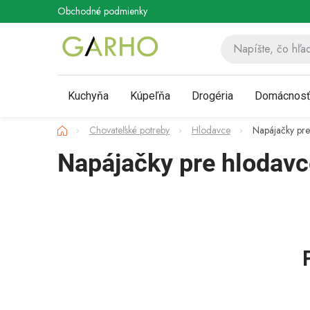
Prejsť
Obchodné podmienky
Podmienky ochrany osobných údaj
na
obsah
Kuchyňa
Kúpeľňa
Drogéria
Domácnos
Domov
Chovateľské potreby
Hlodavce
Napájačky pre
Napájačky pre hlodavc
B
o
č