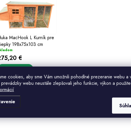
ý
p
s
uka MacHook L Kurník pre
liepky 198x75x103 cm
p
kladom
275,20 €
r
o
Do košíka
ame cookies, aby sme Vám umožnili pohodlné prezeranie webu a 
d
 prevádzky webu neustále zlepšovali jeho funkcie, výkon a použite
formácií
u
O
tavenie
k
Súhl
v
o
á