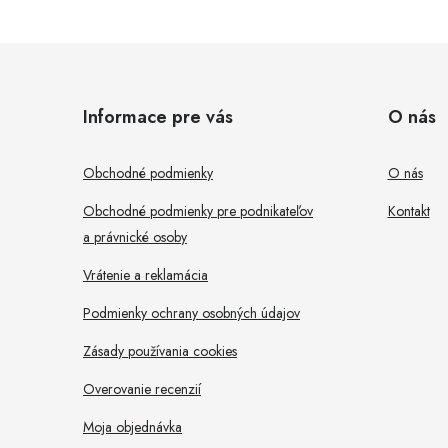
Z
á
Informace pre vás
O nás
i
p
ä
Obchodné podmienky
O nás
t
Obchodné podmienky pre podnikateľov
Kontakt
r
a právnické osoby
i
Vrátenie a reklamácia
e
Podmienky ochrany osobných údajov
Zásady používania cookies
Overovanie recenzií
Moja objednávka