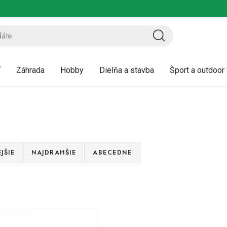
ov
Vrátenie a reklamácia
Kontaktujte nás
Moja objednávka
ť
Záhrada
Hobby
Dielňa a stavba
Šport a outdoor
JŠIE
NAJDRAHŠIE
ABECEDNE
V