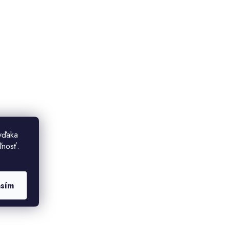
vďaka
ľnosť.
asím