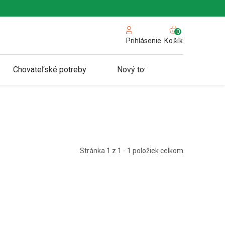
NÁKUPN
KOŠÍK
Košík
Prihlásenie
Chovateľské potreby
Nový tovar
Stránka
1
z
1
-
1
položiek celkom