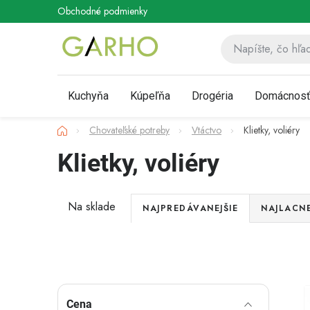
Prejsť
Obchodné podmienky
Podmienky ochrany osobných údaj
na
obsah
Kuchyňa
Kúpeľňa
Drogéria
Domácnos
Domov
Chovateľské potreby
Vtáctvo
Klietky, voliéry
Klietky, voliéry
R
Na sklade
NAJPREDÁVANEJŠIE
NAJLACNE
a
Akcia
d
Novinka
e
B
Cena