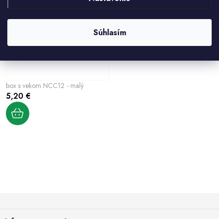
Súhlasím
box s vekom NCC12 - malý
5,20 €
O
v
l
Z
á
á
d