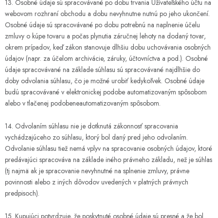
13. Osobné údaje sú spracovávané po dobu trvania Užívateľského účtu na
webovom rozhraní obchodu a dobu nevyhnutne nutnú po jeho ukončení.
Osobné údaje sú spracovávané po dobu potrebnú na naplnenie účelu
zmluvy o kúpe tovaru a počas plynutia záručnej lehoty na dodaný tovar,
okrem prípadov, keď zákon stanovuje dlhšiu dobu uchovávania osobných
údajov (napr. za účelom archivácie, záruky, účtovníctva a pod.). Osobné
údaje spracovávané na základe súhlasu sú spracovávané najdlhšie do
doby odvolania súhlasu, čo je možné urobiť kedykoľvek. Osobné údaje
budú spracovávané v elektronickej podobe automatizovaným spôsobom
alebo v tlačenej podobeneautomatizovaným spôsobom.
14. Odvolaním súhlasu nie je dotknutá zákonnosť spracovania
vychádzajúceho zo súhlasu, ktorý bol daný pred jeho odvolaním.
Odvolanie súhlasu tiež nemá vplyv na spracovanie osobných údajov, ktoré
predávajúci spracováva na základe iného právneho základu, než je súhlas
(tj najmä ak je spracovanie nevyhnutné na splnenie zmluvy, právne
povinnosti alebo z iných dôvodov uvedených v platných právnych
predpisoch).
15. Kupujúci potvrdzuje, že poskytnuté osobné údaje sú presné a že bol