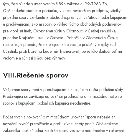
tým, že v súlade s ustanovením § 89a zákona č. 99/1963 Zb.,
Občianskeho súdneho poriadku, v znení neskorších predpisov, všetky
prípadné spory vzniknuté z obchodnoprávnych vzťahov medzi kupujúcim
a predávajúcim, ako aj spory o výklad týchto obchodných podmienok,
pre ktoré sú inak, Okresnému súdu v Olomouci v Českej republike,
prípadne Krajskému súdu v Ostrave - Pobočka v Olomouci v Českej
republike, v prípade, že na prejednanie veci je príslušný krajský súd.
Účastník, proti ktorému bude návrh smerovať, berie túto skutočnosť na
vedomie a súhlasí s ňou bez výhrady.
VIII.Riešenie sporov
Vzájomné spory medzi predávajúcim a kupujúcim riešia príslušné súdy.
Predávajúci sa zaväzuje usilovať sa prednostne o mimosúdne riešenie
sporov s kupujúcim, pokiaľ ich kupujúci neodmietne.
Počas trvania rokovaní o mimosúdnom urovnaní sporu nebežia ani
nezačnú plynúť premlčacie a prekluzívne lehoty podľa Občianskeho
zákonníka, pokiaľ jedna zo strán sporu výslovne neodmietne v rokovaní