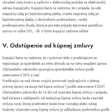
uhradení ceny tovaru a zašle ho v elektronickej podobe na elektronickú
adresu kupujúceho. Kupujúci berie na vedomie, že v prípade, že udá
nesprávny údaj pri bezhotovostnej platbe, uvedie nesprávny údaj pri
bezhotovostnej platbe, s obchodnými podmienkami, vzniká
predávajúcemu škoda, ktorá je pre tieto prípady stanovená paušálnou
sumou vo výške 100, - Sk. S týmto kupujúci výslovne súhlasí
V. Odstúpenie od kúpnej zmluvy
Kupujúci berie na vedomie, že v právnom styku s predávajúcim sa
nepovažuje za spotrebiteľa az tohto dôvodu sa na neho neuplatní úprava
Občianskeho zákonníka upravujúca spotrebiteľské zmluvy podľa
ustanovenia § 1810 a nasl.
Predávajúci sa nad rámec svojich povinností vyplývajúcich z platnej
právnej úpravy zaväzuje tiež kúpna zmluva“) podľa ustanovenia § 2001
Občianskeho zákonníka do 14 dní od uzavretia kúpnej zmluvy v prípade,
keď súčasne s odstúpením od existujúcej kúpnej zmluvy bude uzavretá
zmluva nová, ktorej predmetom bude tovar rovnakej alebo vyššej
hodnoty. Uzavretie novej kúpnej zmluvy je odkladacou podmienkou podľa