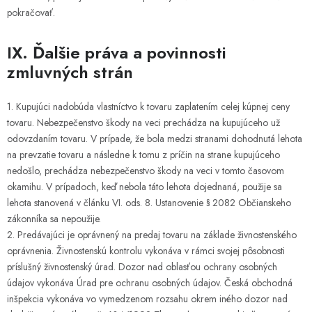
pokračovať.
IX. Ďalšie práva a povinnosti
zmluvných strán
1. Kupujúci nadobúda vlastníctvo k tovaru zaplatením celej kúpnej ceny
tovaru. Nebezpečenstvo škody na veci prechádza na kupujúceho už
odovzdaním tovaru. V prípade, že bola medzi stranami dohodnutá lehota
na prevzatie tovaru a následne k tomu z príčin na strane kupujúceho
nedošlo, prechádza nebezpečenstvo škody na veci v tomto časovom
okamihu. V prípadoch, keď nebola táto lehota dojednaná, použije sa
lehota stanovená v článku VI. ods. 8. Ustanovenie § 2082 Občianskeho
zákonníka sa nepoužije.
2. Predávajúci je oprávnený na predaj tovaru na základe živnostenského
oprávnenia. Živnostenskú kontrolu vykonáva v rámci svojej pôsobnosti
príslušný živnostenský úrad. Dozor nad oblasťou ochrany osobných
údajov vykonáva Úrad pre ochranu osobných údajov. Česká obchodná
inšpekcia vykonáva vo vymedzenom rozsahu okrem iného dozor nad