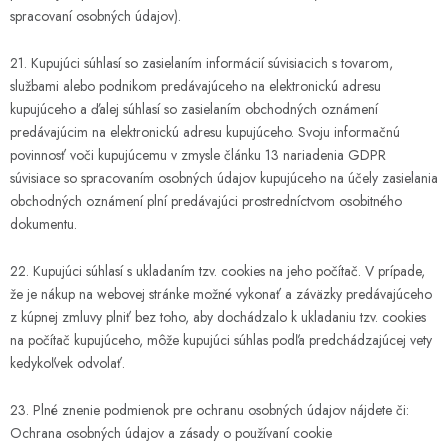
spracovaní osobných údajov).
21. Kupujúci súhlasí so zasielaním informácií súvisiacich s tovarom,
službami alebo podnikom predávajúceho na elektronickú adresu
kupujúceho a ďalej súhlasí so zasielaním obchodných oznámení
predávajúcim na elektronickú adresu kupujúceho. Svoju informačnú
povinnosť voči kupujúcemu v zmysle článku 13 nariadenia GDPR
súvisiace so spracovaním osobných údajov kupujúceho na účely zasielania
obchodných oznámení plní predávajúci prostredníctvom osobitného
dokumentu.
22. Kupujúci súhlasí s ukladaním tzv. cookies na jeho počítač. V prípade,
že je nákup na webovej stránke možné vykonať a záväzky predávajúceho
z kúpnej zmluvy plniť bez toho, aby dochádzalo k ukladaniu tzv. cookies
na počítač kupujúceho, môže kupujúci súhlas podľa predchádzajúcej vety
kedykoľvek odvolať.
23. Plné znenie podmienok pre ochranu osobných údajov nájdete či:
Ochrana osobných údajov a zásady o používaní cookie