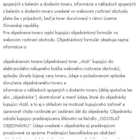
spojených s balením a dodaním tovaru. Informácie o nákladoch spojených
s balením a dodaním tovaru uvedené vo webovom rozhraní obchodu
platia iba v prípadoch, keď je tovar doručovaný v rámci územia
Slovenskej republiky.
Pre objednanie tovaru vyplní kupujúci objednávkový formulár vo
webovom rozhraní obchodu. Objednávkový formulár obsahuje najmä
informácie o:
objednávanom tovare (objednávaný tovar „vloží“ kupujúci do
elektronického nákupného košíka webového rozhrania obchodu),
spôsobu úhrady kúpnej ceny tovaru, údaje o požadovanom spôsobe
doručenia objednávaného tovaru a
informácie o nákladoch spojených s dodaním tovaru (ďalej spoločne len
ako „objednávka“). skontrolovať a meniť údaje, ktoré do objednávky
kupujúci vložil, a to aj s ohľadom na možnosť kupujúceho zisťovať a
opravovať chyby vzniknuté pri zadávaní dát do objednávky. Objednávku
odošle kupujúci predávajúcemu kliknutím na tlačidlo „ODOSLAŤ
OBJEDNÁVKU“. Údaje uvedené v objednávke sú predávajúcim
považované za správne. Predávajúci bezodkladne po obdržaní