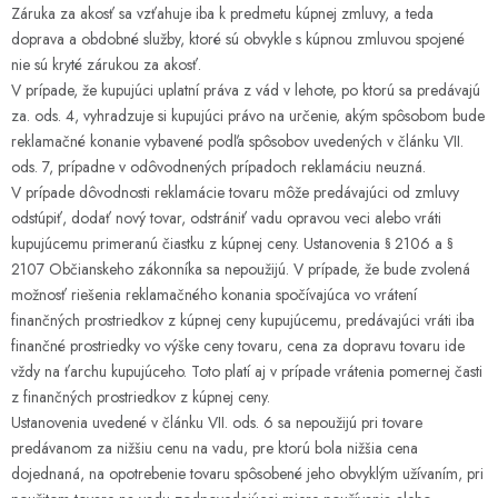
Záruka za akosť sa vzťahuje iba k predmetu kúpnej zmluvy, a teda
doprava a obdobné služby, ktoré sú obvykle s kúpnou zmluvou spojené
nie sú kryté zárukou za akosť.
V prípade, že kupujúci uplatní práva z vád v lehote, po ktorú sa predávajú
za. ods. 4, vyhradzuje si kupujúci právo na určenie, akým spôsobom bude
reklamačné konanie vybavené podľa spôsobov uvedených v článku VII.
ods. 7, prípadne v odôvodnených prípadoch reklamáciu neuzná.
V prípade dôvodnosti reklamácie tovaru môže predávajúci od zmluvy
odstúpiť, dodať nový tovar, odstrániť vadu opravou veci alebo vráti
kupujúcemu primeranú čiastku z kúpnej ceny. Ustanovenia § 2106 a §
2107 Občianskeho zákonníka sa nepoužijú. V prípade, že bude zvolená
možnosť riešenia reklamačného konania spočívajúca vo vrátení
finančných prostriedkov z kúpnej ceny kupujúcemu, predávajúci vráti iba
finančné prostriedky vo výške ceny tovaru, cena za dopravu tovaru ide
vždy na ťarchu kupujúceho. Toto platí aj v prípade vrátenia pomernej časti
z finančných prostriedkov z kúpnej ceny.
Ustanovenia uvedené v článku VII. ods. 6 sa nepoužijú pri tovare
predávanom za nižšiu cenu na vadu, pre ktorú bola nižšia cena
dojednaná, na opotrebenie tovaru spôsobené jeho obvyklým užívaním, pri