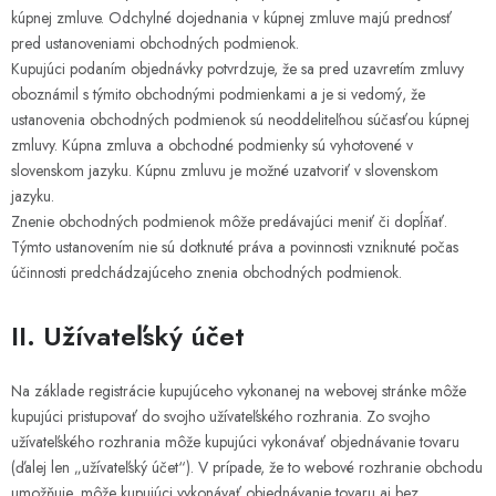
kúpnej zmluve. Odchylné dojednania v kúpnej zmluve majú prednosť
pred ustanoveniami obchodných podmienok.
Kupujúci podaním objednávky potvrdzuje, že sa pred uzavretím zmluvy
oboznámil s týmito obchodnými podmienkami a je si vedomý, že
ustanovenia obchodných podmienok sú neoddeliteľnou súčasťou kúpnej
zmluvy. Kúpna zmluva a obchodné podmienky sú vyhotovené v
slovenskom jazyku. Kúpnu zmluvu je možné uzatvoriť v slovenskom
jazyku.
Znenie obchodných podmienok môže predávajúci meniť či dopĺňať.
Týmto ustanovením nie sú dotknuté práva a povinnosti vzniknuté počas
účinnosti predchádzajúceho znenia obchodných podmienok.
II. Užívateľský účet
Na základe registrácie kupujúceho vykonanej na webovej stránke môže
kupujúci pristupovať do svojho užívateľského rozhrania. Zo svojho
užívateľského rozhrania môže kupujúci vykonávať objednávanie tovaru
(ďalej len „užívateľský účet“). V prípade, že to webové rozhranie obchodu
umožňuje, môže kupujúci vykonávať objednávanie tovaru aj bez