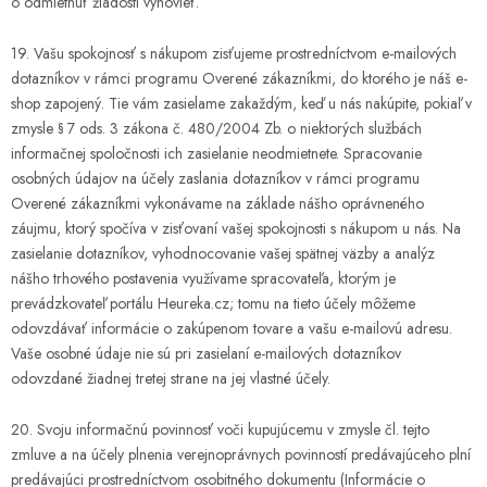
o odmietnuť žiadosti vyhovieť.
19. Vašu spokojnosť s nákupom zisťujeme prostredníctvom e-mailových
dotazníkov v rámci programu Overené zákazníkmi, do ktorého je náš e-
shop zapojený. Tie vám zasielame zakaždým, keď u nás nakúpite, pokiaľ v
zmysle § 7 ods. 3 zákona č. 480/2004 Zb. o niektorých službách
informačnej spoločnosti ich zasielanie neodmietnete. Spracovanie
osobných údajov na účely zaslania dotazníkov v rámci programu
Overené zákazníkmi vykonávame na základe nášho oprávneného
záujmu, ktorý spočíva v zisťovaní vašej spokojnosti s nákupom u nás. Na
zasielanie dotazníkov, vyhodnocovanie vašej spätnej väzby a analýz
nášho trhového postavenia využívame spracovateľa, ktorým je
prevádzkovateľ portálu Heureka.cz; tomu na tieto účely môžeme
odovzdávať informácie o zakúpenom tovare a vašu e-mailovú adresu.
Vaše osobné údaje nie sú pri zasielaní e-mailových dotazníkov
odovzdané žiadnej tretej strane na jej vlastné účely.
20. Svoju informačnú povinnosť voči kupujúcemu v zmysle čl. tejto
zmluve a na účely plnenia verejnoprávnych povinností predávajúceho plní
predávajúci prostredníctvom osobitného dokumentu (Informácie o