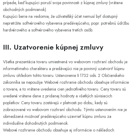
prípade, keď kupujúci poruší svoje povinnosti z kúpnej zmluvy (vrátane
obchodných podmienok).
Kupujúci berie na vedomie, že užívateľský účet nemusí byť dostupný
nepretržite. softvérového vybavenia predávajúceho, popr. potrebnú údržbu
hardvérového a softvérového vybavenia tretích osôb.
III. Uzatvorenie kúpnej zmluvy
Všetka prezentácia tovaru umiestnená vo webovom rozhraní obchodu je
informatívneho charakteru a predávajúci nie je povinný uzatvoriť kúpnu
zmluvu ohľadom tohto tovaru. Ustanovenie § 1732 ods. 2 Občianskeho
zákonníka sa nepoužije. Webové rozhranie obchodu obsahuje informácie
o tovare, a to vrátane uvedenia cien jednotlivého tovaru. Ceny tovaru sú
uvedené vrátane dane z pridanej hodnoty a všetkých súvisiacich
poplatkov. Ceny tovaru zostávajú v platnosti po dobu, kedy sú
zobrazované vo webovom rozhraní obchodu. Týmto ustanovením nie je
obmedzená možnosť predávajúceho uzavrieť kúpnu zmluvu za
individuálne dohodnutých podmienok.
Webové rozhranie obchodu obsahuje aj informácie o nákladoch