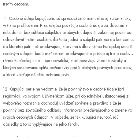
tretím osobám.
11. Osobné údaje kupujúceho sú spracovávané manuálne aj automaticky,
vrátane profilovania. Predávajúci považuje osobné údaje za dôverné a
nebude ich bez súhlasu subjektov osobných údajov či zákonnej povinnosti
odovzdávať tretím osobám, ibaže sa jedná o subjekt patriaci do koncernu,
do ktorého patrí tiež predávajúci, ktorý má sídlo v rámci Európskej únie. K
osobným údajom budú mať okrem predávajúceho prístup aj tretie osoby v
rámci Európskej únie – spracovatelia, ktorí poskytujú vhodné záruky a
ktorých spracovanie spĺňa požiadavky podľa platných právnych predpisov,
a ktoré zaisťuje náležitú ochranu práv.
12. Kupujúci berie na vedomie, že je povinný svoje osobné údaje (pri
registrácii, vo svojom Užívateľskom účte, pri objednávke uskutočnenej z
webového rozhrania obchodu) uvádzať správne a pravdivo a že je
povinný bez zbytočného odkladu informovať predávajúceho o zmene vo
svojich osobných údajoch. V prípade, že tak kupujúci neurobí, idú
dôsledky z toho vyplývajúce na jeho ťarchu.