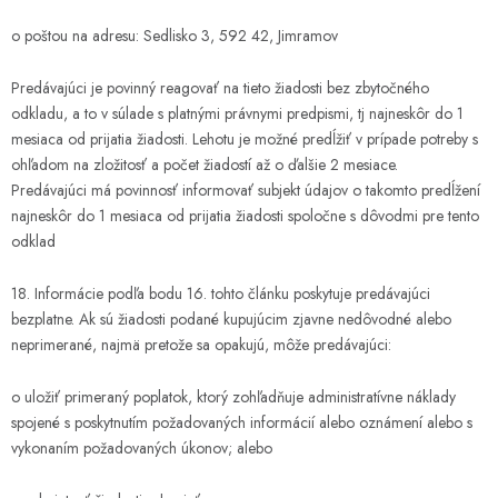
o poštou na adresu: Sedlisko 3, 592 42, Jimramov
Predávajúci je povinný reagovať na tieto žiadosti bez zbytočného
odkladu, a to v súlade s platnými právnymi predpismi, tj najneskôr do 1
mesiaca od prijatia žiadosti. Lehotu je možné predĺžiť v prípade potreby s
ohľadom na zložitosť a počet žiadostí až o ďalšie 2 mesiace.
Predávajúci má povinnosť informovať subjekt údajov o takomto predĺžení
najneskôr do 1 mesiaca od prijatia žiadosti spoločne s dôvodmi pre tento
odklad
18. Informácie podľa bodu 16. tohto článku poskytuje predávajúci
bezplatne. Ak sú žiadosti podané kupujúcim zjavne nedôvodné alebo
neprimerané, najmä pretože sa opakujú, môže predávajúci:
o uložiť primeraný poplatok, ktorý zohľadňuje administratívne náklady
spojené s poskytnutím požadovaných informácií alebo oznámení alebo s
vykonaním požadovaných úkonov; alebo