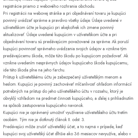
registrácie priamo z webového rozhrania obchodu.
Pri registrácii na webovej stránke a pri objednávaní tovaru je kupujúci
povinný uvádzať správne a pravdivo všetky údaje. Údaje uvedené v
užívateľskom účte je kupujúci pri akejkoľvek ich zmene povinný
aktualizovať. Údaje uvedené kupujúcim v užívateľskom účte a pri
objednávaní tovaru sú predávajúcim považované za správne. Ak poruší
kupujúci povinnosť správneho uvádzania svojich údajov a vznikne tým
predávajúcemu škoda, môže túto škodu po kupujúcom požadovať. Ak
vznikne uvedením nesprávnych údajov kupujúceho škoda kupujúcemu,
ide táto škoda plne na jeho ťarchu.
Prístup k užívateľskému účtu je zabezpečený užívateľským menom a
heslom. Kupujúci je povinný zachovávať mlčanlivosť ohľadom informácií
potrebných na prístup do jeho užívateľského účtu v rozsahu, ktorý je
obvyklý vzhľadom na predmet činnosti kupujúceho, a ďalej s prihliadnutím
na spôsob zastupovania kupujúceho navonok.
Kupujúci nie je oprávnený umožniť využívanie užívateľského účtu tretím
osobám. Tým nie je dotknutý článok II. odst. 3.
Predávajúci môže zrušiť užívateľský účet, a to najmä v prípade, keď
kupujúci svoj užívateľský účet dlhšie ako 36 mesiacov nevyužíva, alebo v