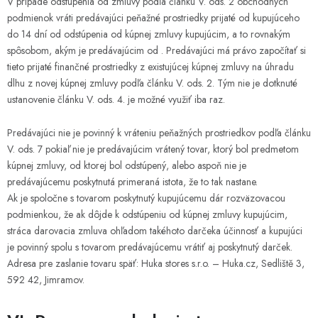
V prípade odstúpenia od zmluvy podľa článku V. ods. 2 obchodných
podmienok vráti predávajúci peňažné prostriedky prijaté od kupujúceho
do 14 dní od odstúpenia od kúpnej zmluvy kupujúcim, a to rovnakým
spôsobom, akým je predávajúcim od . Predávajúci má právo započítať si
tieto prijaté finančné prostriedky z existujúcej kúpnej zmluvy na úhradu
dlhu z novej kúpnej zmluvy podľa článku V. ods. 2. Tým nie je dotknuté
ustanovenie článku V. ods. 4. je možné využiť iba raz.
Predávajúci nie je povinný k vráteniu peňažných prostriedkov podľa článku
V. ods. 7 pokiaľ nie je predávajúcim vrátený tovar, ktorý bol predmetom
kúpnej zmluvy, od ktorej bol odstúpený, alebo aspoň nie je
predávajúcemu poskytnutá primeraná istota, že to tak nastane.
Ak je spoločne s tovarom poskytnutý kupujúcemu dár rozväzovacou
podmienkou, že ak dôjde k odstúpeniu od kúpnej zmluvy kupujúcim,
stráca darovacia zmluva ohľadom takéhoto darčeka účinnosť a kupujúci
je povinný spolu s tovarom predávajúcemu vrátiť aj poskytnutý darček.
Adresa pre zaslanie tovaru späť: Huka stores s.r.o. – Huka.cz, Sedliště 3,
592 42, Jimramov.