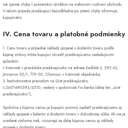
iné zjavné chyby v prezentácii výrobkov na webovom rozhraní obchodu.
V takom prípade predávajúci bezodkladne po zistení chyby informuje
kupujúceho.
IV. Cena tovaru a platobné podmienky
1. Cenu tovaru a prípadné náklady spojené s dodaním tovaru podľa
kúpnej zmluvy môže kupujúci uhradiť predávajúcemu nasledujúcimi
spôsobmi:
v hotovosti v prevádzke predávajúceho na adrese Sedliště 3, 592 42,
Jimramov 55/1, 779 00, Olomouc v hotovosti objednávke;
3. bezhotovostne prevodom na účet predávajúceho
č.2601490593/2010, vedený v spoločnosti Fio banka (ďalej len „účet
predávajúceho“);
Spoločne s kúpnou cenou je kupujúci povinný zaplatiť predávajúcemu aj
náklady spojené s balením a dodaním tovaru v dohodnutej výške. Ak nie je
uvedené výslovne inak, rozumejú sa ďalej kúpnou cenou aj náklady
spojené s dodaním tovaru.