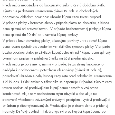
Predávajúci nepožaduje od kupujúceho zálohu či inú obdobnú platbu.
Týmto nie je dotknuté ustanovenie článku IV. ods. 6 obchodných
podmienok ohľadom povinnosti uhradiť kúpnu cenu tovaru vopred.
V prípade platby v hotovosti alebo v prípade platby na dobierku je kúpna
cena splatná pri prevzatí tovaru. V prípade bezhotovostnej platby je kúpna
cena splatná do 10 dní od uzavretia kúpnej zmluvy.
V prípade bezhotovostnej platby je kupujúci povinný uhradzovať kúpnu
cenu tovaru spoločne s uvedením variabilného symbolu platby. V prípade
bezhotovostnej platby je záväzok kupujúceho uhradiť kúpnu cenu splnený
okamihom pripísania príslušnej čiastky na účet predávajúceho.
Predávajúci je oprávnený, najmä v prípade, že zo strany kupujúceho
nedôjde k dodatočnému potvrdeniu objednávky (článok III. ods. 6),
požadovať uhradenie celej kúpnej ceny ešte pred odoslaním. Ustanovenie
§ 2119 ods. 1 Občianskeho zákonníka sa nepoužije. Prípadné zľavy z ceny
tovaru poskytnuté predávajúcim kupujúcemu nemožno vzájomne
kombinovať. Ak je to v obchodnom styku obvyklé alebo ak je tak
stanovené všeobecne záväznými právnymi predpismi, vystaví predávajúci
ohľadom platieb vykonávaných. Predávajúci je platcom dane z pridanej
hodnoty. Daňový doklad – faktúru vystaví predávajúci kupujúcemu po