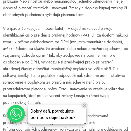
približuje. Neplatnosťou alebo neúčinnosťou jedného ustanovenia nie je
dotknutá platnosť ostatných ustanovení. Zmeny a doplnky kúpnej zmluvy či
obchodných podmienok vyžadujú písomnú formu.
V prípade, že kupujúci – podnikateľ – v objednávke uvedie svoje
identifikačné číslo pre daň z pridanej hodnoty (VAT ID) za účelom nákupu
tovaru v režime oslobodenom od DPH (tzv. intrakomunitárne dodanie),
avšak následne sa ukáže, že uvedené alebo nebude možné objednávku po
vzájomnej dohode opraviť tak, aby zodpovedala podmienkam pre
oslobodenie od DPH, vyhradzuje si predávajúci právo pri vrátení
uhradenej čiastky odpočítať manipulačný poplatok vo výške až 5 % z
celkovej čiastky. Tento poplatok zodpovedá nákladom na administratívne
spracovanie a poplatkom za prijatú a následne vrátenú platbu
prostredníctvom platobnej brány. Toto ustanovenie sa vzťahuje výhradne
na kupujúcich, ktorí pri uzatvorení zmluvy konajú v rámci svojej
podnikateľskej činnosti.
Dobrý deň, potrebujete
Kúpna zmluva vrátane obchodných podmienok je archivovaná
pomoc s objednávkou?
predávajúcim v elektronickej podobe a nie je prístupná.
Prílohu obchodných podmienok tvorí vzorový formulár pre odstúpenie od