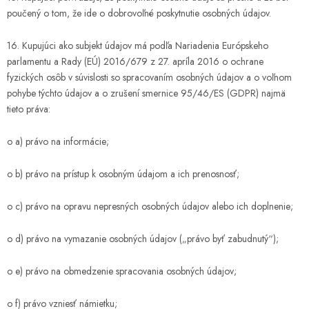
poučený o tom, že ide o dobrovoľné poskytnutie osobných údajov.
16. Kupujúci ako subjekt údajov má podľa Nariadenia Európskeho
parlamentu a Rady (EÚ) 2016/679 z 27. apríla 2016 o ochrane
fyzických osôb v súvislosti so spracovaním osobných údajov a o voľnom
pohybe týchto údajov a o zrušení smernice 95/46/ES (GDPR) najmä
tieto práva:
o a) právo na informácie;
o b) právo na prístup k osobným údajom a ich prenosnosť;
o c) právo na opravu nepresných osobných údajov alebo ich doplnenie;
o d) právo na vymazanie osobných údajov („právo byť zabudnutý“);
o e) právo na obmedzenie spracovania osobných údajov;
o f) právo vzniesť námietku;