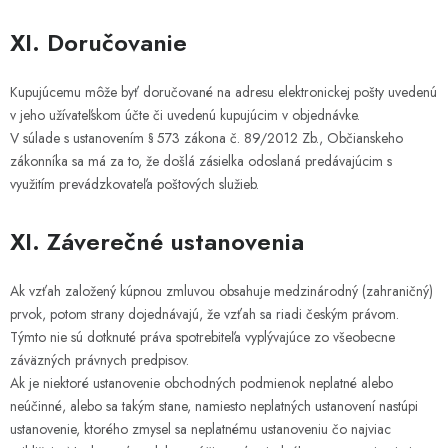
XI. Doručovanie
Kupujúcemu môže byť doručované na adresu elektronickej pošty uvedenú
v jeho užívateľskom účte či uvedenú kupujúcim v objednávke.
V súlade s ustanovením § 573 zákona č. 89/2012 Zb., Občianskeho
zákonníka sa má za to, že došlá zásielka odoslaná predávajúcim s
využitím prevádzkovateľa poštových služieb.
XI. Záverečné ustanovenia
Ak vzťah založený kúpnou zmluvou obsahuje medzinárodný (zahraničný)
prvok, potom strany dojednávajú, že vzťah sa riadi českým právom.
Týmto nie sú dotknuté práva spotrebiteľa vyplývajúce zo všeobecne
záväzných právnych predpisov.
Ak je niektoré ustanovenie obchodných podmienok neplatné alebo
neúčinné, alebo sa takým stane, namiesto neplatných ustanovení nastúpi
ustanovenie, ktorého zmysel sa neplatnému ustanoveniu čo najviac