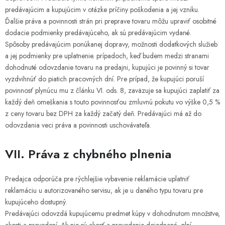
predávajúcim a kupujúcim v otázke príčiny poškodenia a jej vzniku.
Ďalšie práva a povinnosti strán pri preprave tovaru môžu upraviť osobitné
dodacie podmienky predávajúceho, ak sú predávajúcim vydané.
Spôsoby predávajúcim ponúkanej dopravy, možnosti dodatkových služieb
a jej podmienky pre uplatnenie. prípadoch, keď budem medzi stranami
dohodnuté odovzdanie tovaru na predajni, kupujúci je povinný si tovar
vyzdvihnúť do piatich pracovných dní. Pre prípad, že kupujúci poruší
povinnosť plynúcu mu z článku VI. ods. 8, zaväzuje sa kupujúci zaplatiť za
každý deň omeškania s touto povinnosťou zmluvnú pokutu vo výške 0,5 %
z ceny tovaru bez DPH za každý začatý deň. Predávajúci má až do
odovzdania veci práva a povinnosti uschovávateľa.
VII. Práva z chybného plnenia
Predajca odporúča pre rýchlejšie vybavenie reklamácie uplatniť
reklamáciu u autorizovaného servisu, ak je u daného typu tovaru pre
kupujúceho dostupný.
Predávajúci odovzdá kupujúcemu predmet kúpy v dohodnutom množstve,