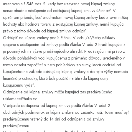
ustanovenia § 548 ods. 2, kedy bez uzavretia novej kúpnej zmluvy
nenadobudne odstúpenie od existujúcej kúpnej zmluvy účinnosť. V
opačnom prípade, keď predmetom novej kúpnej zmluvy bude tovar nižšej
hodnoty ako hodnota tovaru z existujúcej kúpnej zmluvy, nemá kupujúci
právo z tohto dôvodu od kúpnej zmluvy odstúpiť
Odstúpiť od kúpnej zmluvy podľa článku V. ods. />Všetky náklady
spojené s odstúpením od zmluvy podľa článku V. ods. 2 hradí kupujúci a
je povinný ich na výzvu predávajúceho uhradiť. Predávajúci má právo z
dôvodu pohľadávok voči kupujúcemu z právneho dôvodu uvedeného v
tomto odseku započítať si tieto pohľadávky zo sumy, ktorú obdržal od
kupujúceho na základe existujúcej kúpnej zmluvy a do tejto výšky nemusia
finančné prostriedky, ktoré boli použité na úhradu kúpnej ceny
kupujúcemu vydať.
Odstúpenie od kúpnej zmluvy môže kupujúci zas predávajúceho
reklamace@huka.cz.
V prípade odstúpenia od kúpnej zmluvy podľa článku V. odst. 2
obchodných podmienok sa kúpna zmluva od začiatku ruší. Tovar musí byť
predávajúcemu vrátený do 14 dní od odstúpenia od zmluvy
predávajúcemu.