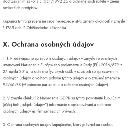
dodržiavaním zákona č. 634/1992 Zb. o ochrane spotrebiteľa v znení
neskorších predpisov.
Kupujúci týmto preberá na seba nebezpečenstvo zmeny okolností v zmysle
§ 1765 ods. 2 Občianskeho zákonníka.
X. Ochrana osobných údajov
1. 1. Predávajúci je správcom osobných údajov v zmysle relevantných
ustanovení Nariadenia Európskeho parlamentu a Rady (EÚ) 2016/679 z
27. apríla 2016, o ochrane fyzických osôb v súvislosti so spracovaním
osobných údajov o voľnom pohybe týchto údajov a o zrušení smernice
95/46/ES (všeobecné nariadenie o ochrane osobných údajov)
2. V zmysle článku 12 Nariadenia GDPR sú týmto poskytnuté kupujúcim
(ďalej tiež „subjekt údajov“) informácie o spracovávaní a ochrane
osobných údajov as tým súvisiacich právach.
3. Ochrana osobných údajov kupujúceho, ktorý je fyzickou osobou