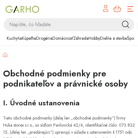
NÁK
Prejsť
KOŠÍ
na
obsah
Kuchyňa
Kuchyňa
Kúpeľňa
Drogéria
Domácnosť
Záhrada
Hobby
Dielňa a stavba
Šport
Kúpeľňa
Domov
Drogéria
Obchodné podmienky pre
Domácnosť
podnikateľov a právnické osoby
Záhrada
I. Úvodné ustanovenia
Hobby
Tieto obchodné podmienky (ďalej len „obchodné podmienky“) firmy
Dielňa a stavba
Huka stores s.r.o., so sídlom Pavlovická 42/4, identifikačné číslo: 073 832
15, (ďalej len „predávajúci“) upravujú v súlade s ustanovením § 1751 ods.