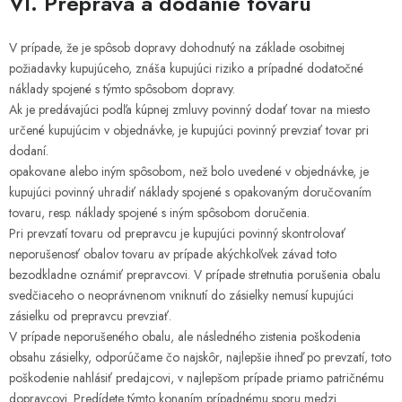
VI. Preprava a dodanie tovaru
V prípade, že je spôsob dopravy dohodnutý na základe osobitnej
požiadavky kupujúceho, znáša kupujúci riziko a prípadné dodatočné
náklady spojené s týmto spôsobom dopravy.
Ak je predávajúci podľa kúpnej zmluvy povinný dodať tovar na miesto
určené kupujúcim v objednávke, je kupujúci povinný prevziať tovar pri
dodaní.
opakovane alebo iným spôsobom, než bolo uvedené v objednávke, je
kupujúci povinný uhradiť náklady spojené s opakovaným doručovaním
tovaru, resp. náklady spojené s iným spôsobom doručenia.
Pri prevzatí tovaru od prepravcu je kupujúci povinný skontrolovať
neporušenosť obalov tovaru av prípade akýchkoľvek závad toto
bezodkladne oznámiť prepravcovi. V prípade stretnutia porušenia obalu
svedčiaceho o neoprávnenom vniknutí do zásielky nemusí kupujúci
zásielku od prepravcu prevziať.
V prípade neporušeného obalu, ale následného zistenia poškodenia
obsahu zásielky, odporúčame čo najskôr, najlepšie ihneď po prevzatí, toto
poškodenie nahlásiť predajcovi, v najlepšom prípade priamo patričnému
dopravcovi. Predídete týmto konaním prípadnému sporu medzi