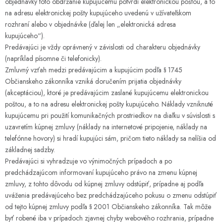
objednávky toto obdržanie kupujúcemu potvrdí elektronickou poštou, a to
na adresu elektronickej pošty kupujúceho uvedenú v užívateľskom
rozhraní alebo v objednávke (ďalej len „elektronická adresa
kupujúceho“).
Predávajúci je vždy oprávnený v závislosti od charakteru objednávky
(napríklad písomne ​​či telefonicky).
Zmluvný vzťah medzi predávajúcim a kupujúcim podľa § 1745
Občianskeho zákonníka vzniká doručením prijatia objednávky
(akceptáciou), ktoré je predávajúcim zaslané kupujúcemu elektronickou
poštou, a to na adresu elektronickej pošty kupujúceho. Náklady vzniknuté
kupujúcemu pri použití komunikačných prostriedkov na diaľku v súvislosti s
uzavretím kúpnej zmluvy (náklady na internetové pripojenie, náklady na
telefónne hovory) si hradí kupujúci sám, pričom tieto náklady sa nelíšia od
základnej sadzby.
Predávajúci si vyhradzuje vo výnimočných prípadoch a po
predchádzajúcom informovaní kupujúceho právo na zmenu kúpnej
zmluvy, z tohto dôvodu od kúpnej zmluvy odstúpiť, prípadne aj podľa
uváženia predávajúceho bez predchádzajúceho pokusu o zmenu odstúpiť
od tejto kúpnej zmluvy podľa § 2001 Občianskeho zákonníka. Tak môže
byť robené iba v prípadoch zjavnej chyby webového rozhrania, prípadne