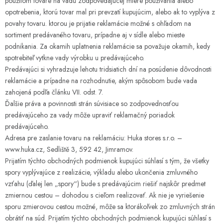
použitom tovare na vadu zodpovedajúcej miere používania alebo
opotrebenia, ktorú tovar mal pri prevzatí kupujúcim, alebo ak to vyplýva z
povahy tovaru. ktorou je prijatie reklamácie možné s ohľadom na
sortiment predávaného tovaru, prípadne aj v sídle alebo mieste
podnikania. Za okamih uplatnenia reklamácie sa považuje okamih, kedy
spotrebiteľ vytkne vady výrobku u predávajúceho.
Predávajúci si vyhradzuje lehotu tridsiatich dní na posúdenie dôvodnosti
reklamácie a prípadne na rozhodnutie, akým spôsobom bude vada
zahojená podľa článku VII. odst. 7.
Ďalšie práva a povinnosti strán súvisiace so zodpovednosťou
predávajúceho za vady môže upraviť reklamačný poriadok
predávajúceho.
Adresa pre zaslanie tovaru na reklamáciu: Huka stores s.r.o. –
www.huka.cz, Sedliště 3, 592 42, Jimramov.
Prijatím týchto obchodných podmienok kupujúci súhlasí s tým, že všetky
spory vyplývajúce z realizácie, výkladu alebo ukončenia zmluvného
vzťahu (ďalej len „spory“) bude s predávajúcim riešiť najskôr predmet
zmiernou cestou – dohodou s cieľom realizovať. Ak nie je vyriešenie
sporu zmierovou cestou možné, môže sa ktorákoľvek zo zmluvných strán
obrátiť na súd. Prijatím týchto obchodných podmienok kupujúci súhlasí s