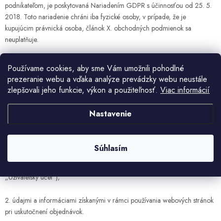
podnikateľom, je poskytovaná Nariadením GDPR s účinnosťou od 25. 5.
2018. Toto nariadenie chráni iba fyzické osoby, v prípade, že je
kupujúcim právnická osoba, článok X. obchodných podmienok sa
neuplatňuje.
4. Predávajúci postupuje tak, aby subjekt údajov neutrpel ujmu na svojich
Používame cookies, aby sme Vám umožnili pohodlné
právach, najmä na práve na zachovanie ľudskej dôstojnosti, a tiež dbá na
prezeranie webu a vďaka analýze prevádzky webu neustále
ochranu pred neoprávneným zasahovaním do súkromného a osobného
zlepšovali jeho funkcie, výkon a použiteľnosť.
Viac informácií
života dotknutej osoby.
Nastavenie
5. Kategórie spracovávaných osobných údajov sa riadi rozsahom, v
ktorom boli predávajúcemu poskytnuté, a to najmä:
Súhlasím
1. prostredníctvom registračného formulára na základe ktorého si kupujúci
zriaďuje užívateľský účet na webovej stránke predávajúceho (viď
„Užívateľský účet“);
2. údajmi a informáciami získanými v rámci používania webových stránok
pri uskutočnení objednávok.