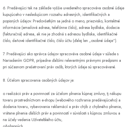
6. Predávajúci tak na základe vyššie uvedeného spracováva osobné údaje
kupujúceho v nasledujúcom rozsahu adresných, identifikačných a
popisných údajov. Predovšetkým sa jedná o meno, priezvisko, kontaktné
informácie (emailová adresa, telefónne číslo), adresa bydliska, dodacia
(fakturačná) adresa, ak nie je zhodná s adresou bydliska, identifikačné
číslo, daňové identifikačné číslo, číslo účtu (ďalej len „osobné údaje“).
7. Predávajúci ako správca údajov spracováva osobné údaje v súlade s
Nariadením GDPR, prípadne ďalšími relevantnými právnymi predpismi a
pri súčasnom prešetrovaní práv osôb, ktorých údaje sú spracovávané.
8. Účelom spracovania osobných údajov je:
o realizácii práv a povinností za účelom plnenia kúpnej zmluvy, tj nákupu
tovaru prostredníctvom e-shopu (webového rozhrania predávajúceho) a
dodania tovaru, vybavovania reklamácií a práv chýb z chybného plnenia,
vrátane plnenia ďalších práv a povinností v súvislosti s kúpnou zmluvou a
na účely vedenia Užívateľského účtu,
o&nbspných