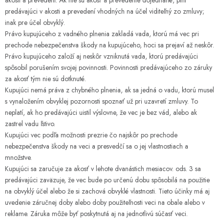
akosti a prevedení. Ak nie sú akosť a prevedenie dojednané, plní
predávajúci v akosti a prevedení vhodných na účel viditeľný zo zmluvy;
inak pre účel obvyklý.
Právo kupujúceho z vadného plnenia zakladá vada, ktorú má vec pri
prechode nebezpečenstva škody na kupujúceho, hoci sa prejaví až neskôr.
Právo kupujúceho založí aj neskôr vzniknutá vada, ktorú predávajúci
spôsobil porušením svojej povinnosti. Povinnosti predávajúceho zo záruky
za akosť tým nie sú dotknuté.
Kupujúci nemá práva z chybného plnenia, ak sa jedná o vadu, ktorú musel
s vynaložením obvyklej pozornosti spoznať už pri uzavretí zmluvy. To
neplatí, ak ho predávajúci uistil výslovne, že vec je bez vád, alebo ak
zastrel vadu ľstivo.
Kupujúci vec podľa možnosti prezrie čo najskôr po prechode
nebezpečenstva škody na veci a presvedčí sa o jej vlastnostiach a
množstve.
Kupujúci sa zaručuje za akosť v lehote dvanástich mesiacov. ods. 3 sa
predávajúci zaväzuje, že vec bude po určenú dobu spôsobilá na použitie
na obvyklý účel alebo že si zachová obvyklé vlastnosti. Tieto účinky má aj
uvedenie záručnej doby alebo doby použiteľnosti veci na obale alebo v
reklame. Záruka môže byť poskytnutá aj na jednotlivú súčasť veci.