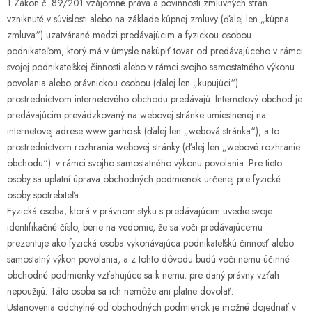
Šport a outdoor
1 Zákon č. 89/201 vzájomné práva a povinnosti zmluvných strán
vzniknuté v súvislosti alebo na základe kúpnej zmluvy (ďalej len „kúpna
zmluva“) uzatvárané medzi predávajúcim a fyzickou osobou
Chovateľské potreby
podnikateľom, ktorý má v úmysle nakúpiť tovar od predávajúceho v rámci
svojej podnikateľskej činnosti alebo v rámci svojho samostatného výkonu
Nový tovar
povolania alebo právnickou osobou (ďalej len „kupujúci“)
prostredníctvom internetového obchodu predávajú. Internetový obchod je
Jarna záhradka
predávajúcim prevádzkovaný na webovej stránke umiestnenej na
internetovej adrese www.garho.sk (ďalej len „webová stránka“), a to
Výpredaj
prostredníctvom rozhrania webovej stránky (ďalej len „webové rozhranie
obchodu“). v rámci svojho samostatného výkonu povolania. Pre tieto
osoby sa uplatní úprava obchodných podmienok určenej pre fyzické
Letná sezóna
osoby spotrebiteľa.
Fyzická osoba, ktorá v právnom styku s predávajúcim uvedie svoje
World Cleanup Day
identifikačné číslo, berie na vedomie, že sa voči predávajúcemu
prezentuje ako fyzická osoba vykonávajúca podnikateľskú činnosť alebo
Obchodné podmienky
Podmienky ochrany osobných údajov
samostatný výkon povolania, a z tohto dôvodu budú voči nemu účinné
Vrátenie a reklamácia
Kontaktujte nás
Moja objednávka
obchodné podmienky vzťahujúce sa k nemu. pre daný právny vzťah
nepoužijú. Táto osoba sa ich nemôže ani platne dovolať.
Ustanovenia odchylné od obchodných podmienok je možné dojednať v