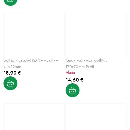
Valček nivelačný D69mmx40cm
Štetka maliarska obdĺžnik
zub 12mm
170x70mm Profi
18,90 €
Akcia
14,60 €