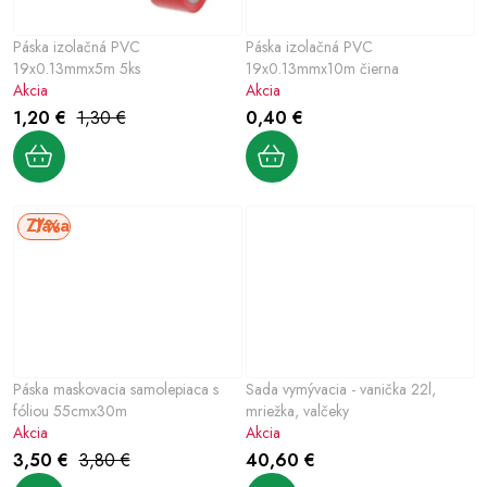
Páska izolačná PVC
Páska izolačná PVC
19x0.13mmx5m 5ks
19x0.13mmx10m čierna
Akcia
Akcia
1,20 €
1,30 €
0,40 €
7%
Páska maskovacia samolepiaca s
Sada vymývacia - vanička 22l,
fóliou 55cmx30m
mriežka, valčeky
Akcia
Akcia
3,50 €
3,80 €
40,60 €