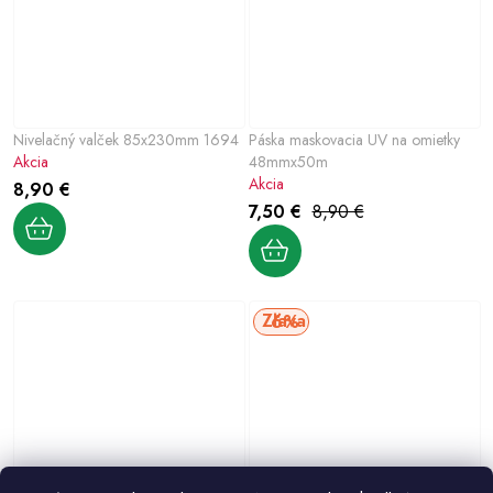
Nivelačný valček 85x230mm 1694
Páska maskovacia UV na omietky
Akcia
48mmx50m
Akcia
8,90 €
7,50 €
8,90 €
6%
Páska varovacia 80mmx250m
Páska varovacia 80mmx250m