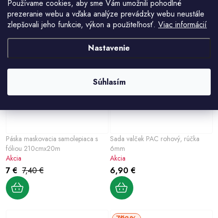
Používame cookies, aby sme Vám umožnili pohodlné
VSTUP ZAKÁZANÝ
ZÁKAZ VSTUPU
prezeranie webu a vďaka analýze prevádzky webu neustále
7,90 €
7,30 €
7,80 €
zlepšovali jeho funkcie, výkon a použiteľnosť.
Viac informácií
Nastavenie
5%
Súhlasím
Páska maskovacia samolepiaca s
Sada valček PAC rohový, rúčka
fóliou 210cmx20m
6mm
Akcia
Akcia
7 €
7,40 €
6,90 €