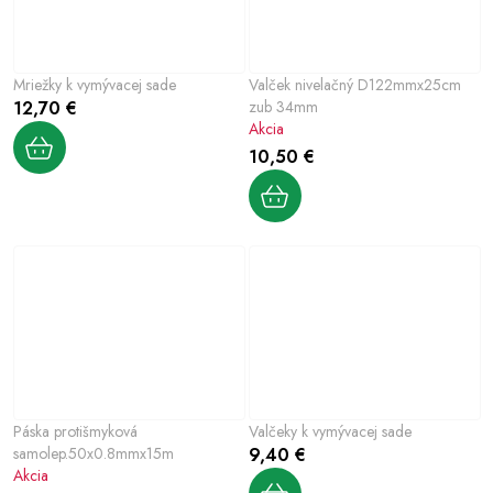
Mriežky k vymývacej sade
Valček nivelačný D122mmx25cm
12,70 €
zub 34mm
Akcia
10,50 €
Páska protišmyková
Valčeky k vymývacej sade
samolep.50x0.8mmx15m
9,40 €
Akcia