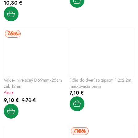
10,30 €
6%
Valček nivelačný D69mmx25cm
Fólia do dverí so zipsom 1.2x2.2m,
zub 12mm
maskovacia páska
Akcia
7,10 €
9,10 €
9,70 €
15%