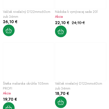
Valček nivelačný D122mmx60cm
Nádoba k vymývacej sade 20l
zub 34mm
Akcia
26,10 €
22,10 €
24,10 €
Štetka maliarska okrúhla 105mm
Valček nivelačný D122mmx40cm
PROFI
zub 34mm
Akcia
18,70 €
19,70 €