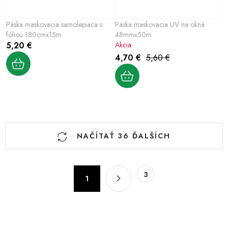
Páska maskovacia samolepiaca s
Páska maskovacia UV na okná
fóliou 180cmx15m
48mmx50m
5,20 €
Akcia
4,70 €
5,60 €
O
NAČÍTAŤ 36 ĎALŠÍCH
v
l
á
S
3
d
1
t
a
r
c
á
n
i