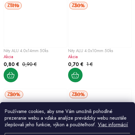
11%
30%
Nity ALU 4.0x14mm 50ks
Nity ALU 4.0x10mm 50ks
Akcia
Akcia
0,80 €
0,90 €
0,70 €
1 €
20%
30%
Používame cookies, aby sme Vám umožnili pohodlné
prezeranie webu a vďaka analýze prevádzky webu neustále
zlepšovali jeho funkcie, výkon a použiteľnosť.
Viac informácií