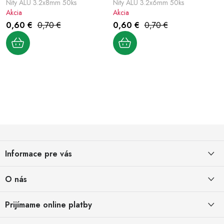
Nity ALU 3.2x8mm 50ks
Nity ALU 3.2x6mm 50ks
Akcia
Akcia
0,60 €
0,70 €
0,60 €
0,70 €
O
v
l
Z
á
á
d
Informace pre vás
p
a
ä
c
Obchodné podmienky
O nás
i
t
Obchodné podmienky pre podnikateľov
e
i
O nás
Prijímame online platby
a právnické osoby
p
e
Kontakt