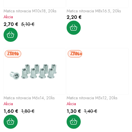
Šport a outdoor
p
p
Matica nitovacia M10x18, 20ks
Matica nitovacia M8x16.5, 20ks
r
r
Chovateľské potreby
Akcia
2,20 €
o
o
2,70 €
5,10 €
d
d
Nový tovar
u
u
k
k
Jarna záhradka
t
t
11%
7%
o
o
Výpredaj
v
v
Letná sezóna
World Cleanup Day
Matica nitovacia M6x14, 20ks
Matica nitovacia M5x12, 20ks
Akcia
Akcia
Obchodné podmienky
Podmienky ochrany osobných údajov
1,60 €
1,80 €
1,30 €
1,40 €
Vrátenie a reklamácia
Kontaktujte nás
Moja objednávka