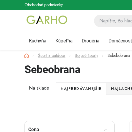
Prejsť
Obchodné podmienky
Podmienky ochrany osobných údaj
na
obsah
Kuchyňa
Kúpeľňa
Drogéria
Domácnos
Domov
Šport a outdoor
Bojové športy
Sebebobrana
Sebeobrana
R
Na sklade
NAJPREDÁVANEJŠIE
NAJLACNE
a
Akcia
d
Novinka
e
B
Cena