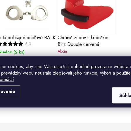
ý
p
s
utá policajné oceľové RALK
Chránič zubov s krabičkou
5,0
Blitz Double červená
p
Akcia
(2 ks)
kladom
r
(5 ks)
Skladom
41,90 €
1,50 €
ame cookies, aby sme Vám umožnili pohodlné prezeranie webu a 
2,80 €
o
 prevádzky webu neustále zlepšovali jeho funkcie, výkon a použite
Do košíka
formácií
Do košíka
d
u
tavenie
Súhl
k
O
v
o