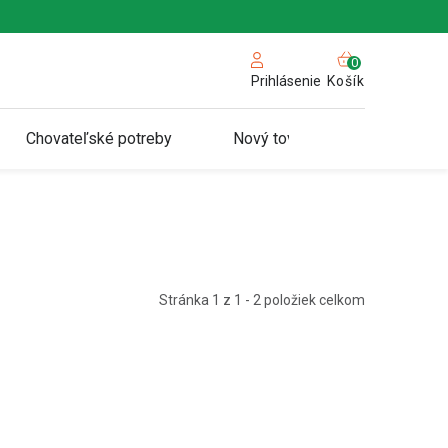
NÁKUPN
KOŠÍK
Košík
Prihlásenie
Chovateľské potreby
Nový tovar
Stránka
1
z
1
-
2
položiek celkom