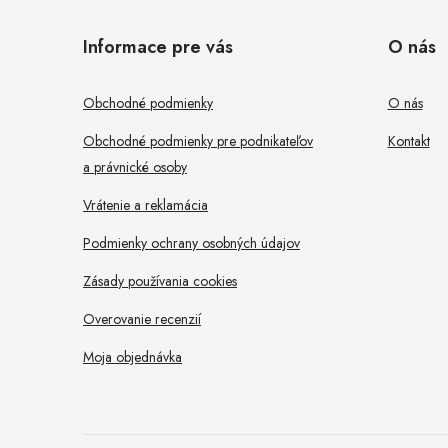
á
Informace pre vás
O nás
p
ä
Obchodné podmienky
O nás
t
Obchodné podmienky pre podnikateľov
Kontakt
i
a právnické osoby
i
Vrátenie a reklamácia
e
Podmienky ochrany osobných údajov
r
Zásady používania cookies
Overovanie recenzií
Moja objednávka