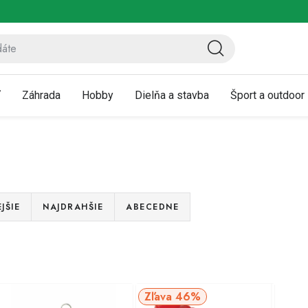
ov
Vrátenie a reklamácia
Kontaktujte nás
Moja objednávka
ť
Záhrada
Hobby
Dielňa a stavba
Šport a outdoor
JŠIE
NAJDRAHŠIE
ABECEDNE
V
46%