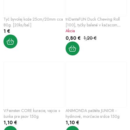
Tyč byvolej kože 25cm/20mm cca
triDentaFUN Duck Chewing Roll
80g. [20ks/bal.]
[100], tyčky balené v kačacom
1 €
mäse, 17 cm / 45 g
Akcia
0,80 €
1,20 €
V.Feinsten CORE kuracie, vajcia +
ANIMONDA paštéta JUNIOR -
šunka pre psov 150g
hydinové, morčacie srdce 150g
1,10 €
1,10 €