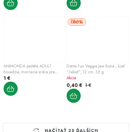
60%
ANIMONDA paštéta ADULT -
Denta Fun Veggie Jaw Bone , kosť
hovädzie, morčacie srdce pre
"čeľusť", 12 cm, 35 g
psov150g
1 €
Akcia
0,40 €
1 €
O
NAČÍTAŤ 25 ĎALŠÍCH