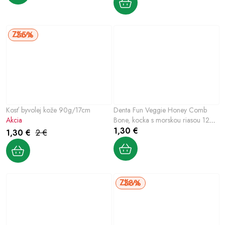
35%
Kosť byvolej kože 90g/17cm
Denta Fun Veggie Honey Comb
Akcia
Bone, kocka s morskou riasou 12
cm, 58g
1,30 €
1,30 €
2 €
33%