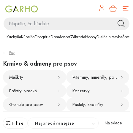
NÁK
Prejsť
KOŠÍ
na
obsah
Kuchyňa
Kuchyňa
Kúpeľňa
Drogéria
Domácnosť
Záhrada
Hobby
Dielňa a stavba
Šport
Kúpeľňa
Psy
Drogéria
Krmivo & odmeny pre psov
Domácnosť
Maškrty
Vitamíny, minerály, podporné prostriedky
Záhrada
Paštéty, vrecká
Konzervy
Hobby
Granule pre psov
Paštéty, kapsičky
Dielňa a stavba
R
Na sklade
Filtre
Najpredávanejšie
a