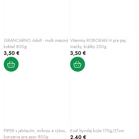
GRANCARNO Adult - multi mäsový
Vitamíny ROBORAN H pre psy,
koktail 800g
mačky, králiky 250g
3,50 €
3,50 €
PIPER s jahňacím, mrkvou a ryžou,
Kosť byvolej kože 170g/21cm
konzerva pre psov 800g
2,40 €