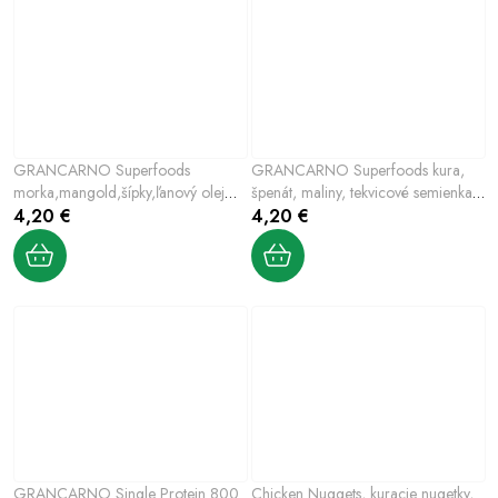
GRANCARNO Superfoods
GRANCARNO Superfoods kura,
morka,mangold,šípky,ľanový olej
špenát, maliny, tekvicové semienka
800 g pre psov
4,20 €
800 g pre psov
4,20 €
GRANCARNO Single Protein 800
Chicken Nuggets, kuracie nugetky,