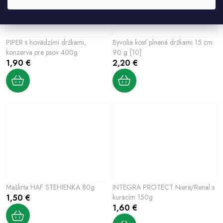
PIPER s hovädzími držkami,
Byvolia kosť plnená držkami 15 cm
konzerva pre psov 400g
90 g [10]
1,90 €
2,20 €
Maškrta HAF STEHIENKA 80g
INTEGRA PROTECT Niere/Renal s
1,50 €
kuracím 150g
1,60 €