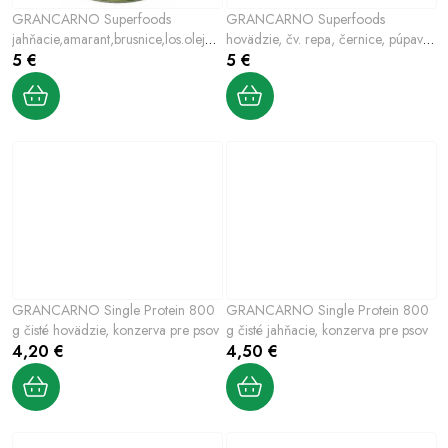
GRANCARNO Superfoods
GRANCARNO Superfoods
jahňacie,amarant,brusnice,los.olej
hovädzie, čv. repa, černice, púpava
800 g pre psov
5 €
800 g pre psov
5 €
GRANCARNO Single Protein 800
GRANCARNO Single Protein 800
g čisté hovädzie, konzerva pre psov
g čisté jahňacie, konzerva pre psov
4,20 €
4,50 €