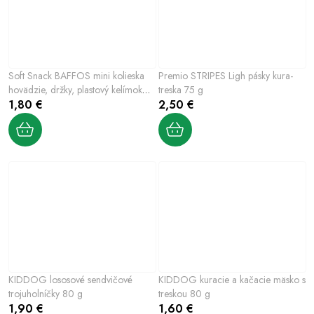
Soft Snack BAFFOS mini kolieska
Premio STRIPES Ligh pásky kura-
hovädzie, držky, plastový kelímok
treska 75 g
140 g
1,80 €
2,50 €
KIDDOG lososové sendvičové
KIDDOG kuracie a kačacie mäsko s
trojuholníčky 80 g
treskou 80 g
1,90 €
1,60 €