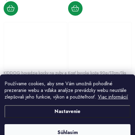
KIDDOG hovädzie kocky na zuby a
Kosť byvolej kože 90g/17cm/1ks
kĺby 80 g
1,60 €
Používame cookies, aby sme Vám umožnili pohodlné
1,70 €
prezeranie webu a vďaka analýze prevádzky webu neustále
zlepšovali jeho funkcie, výkon a použiteľnosť.
Viac informácií
Nastavenie
Súhlasím