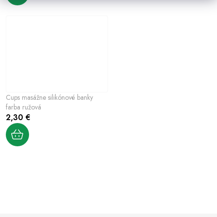
Cups masážne silikónové banky
farba ružová
2,30 €
O
v
l