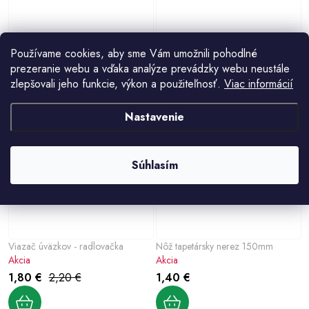
Hrable na betón 29.5x15cm
hrablo na blato bez otvorov, šírka
Používame cookies, aby sme Vám umožnili pohodlné
Akcia
285 mm
prezeranie webu a vďaka analýze prevádzky webu neustále
6,80 €
4,70 €
6,10 €
zlepšovali jeho funkcie, výkon a použiteľnosť.
Viac informácií
Nastavenie
18%
Súhlasím
Viazač úväzkov - radlovačka
Nôž tapetársky nerez 150mm
Akcia
Akcia
1,80 €
2,20 €
1,40 €