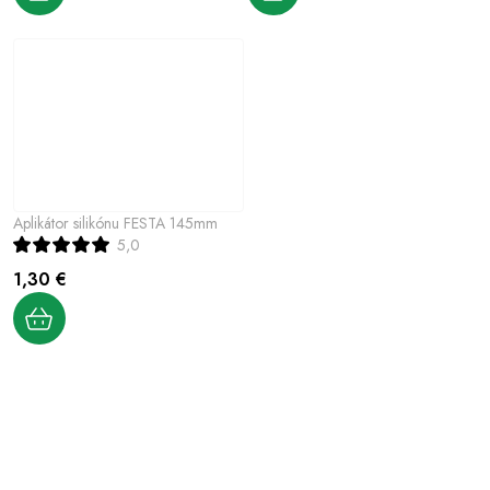
Aplikátor silikónu FESTA 145mm
5,0
1,30 €
O
v
l