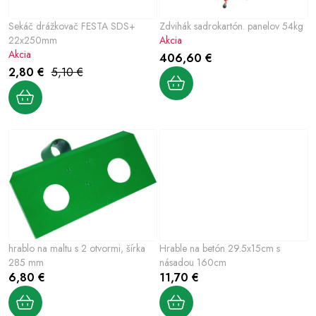
Šport a outdoor
p
p
Sekáč drážkovač FESTA SDS+
Zdvihák sadrokartón. panelov 54kg
r
r
Chovateľské potreby
22x250mm
Akcia
o
o
Akcia
406,60 €
d
d
2,80 €
5,10 €
Nový tovar
u
u
k
k
Jarna záhradka
t
t
o
o
Výpredaj
v
v
Letná sezóna
World Cleanup Day
hrablo na maltu s 2 otvormi, šírka
Hrable na betón 29.5x15cm s
Obchodné podmienky
Podmienky ochrany osobných údajov
285 mm
násadou 160cm
Vrátenie a reklamácia
Kontaktujte nás
Moja objednávka
6,80 €
11,70 €