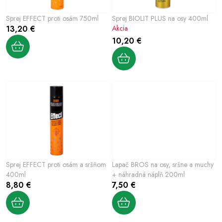
Šport a outdoor
p
p
Sprej EFFECT proti osám 750ml
Sprej BIOLIT PLUS na osy 400ml
r
r
Chovateľské potreby
13,20 €
Akcia
o
o
10,20 €
d
d
Nový tovar
u
u
k
k
Jarna záhradka
t
t
o
o
Výpredaj
v
v
Letná sezóna
World Cleanup Day
Sprej EFFECT proti osám a sršňom
Lapač BROS na osy, sršne a muchy
400ml
+ náhradná náplň 200ml
Obchodné podmienky
Podmienky ochrany osobných údajov
8,80 €
7,50 €
Vrátenie a reklamácia
Kontaktujte nás
Moja objednávka