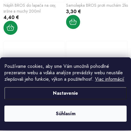
Náplň BROS do lapača na osy,
Samolepka BROS proti muchám 2ks
sršne a muchy 200ml
3,30 €
4,40 €
Používame cookies, aby sme Vám umožnili pohodlné
prezeranie webu a vďaka analýze prevádzky webu neustále
zlepšovali jeho funkcie, výkon a použiteľnosť.
Viac informácií
Mucholapka ZDRAVÁ ZÁHRADA
Mucholapka BROS 4ks
Nastavenie
4ks
1,60 €
2,30 €
Súhlasím