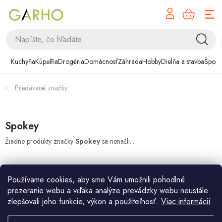
NÁK
Prejsť
KOŠÍ
na
obsah
Kuchyňa
Kuchyňa
Kúpeľňa
Drogéria
Domácnosť
Záhrada
Hobby
Dielňa a stavba
Šport
Kúpeľňa
Predávané značky
Drogéria
Domácnosť
Spokey
Žiadne produkty značky
Spokey
sa nenašli...
Záhrada
Hobby
Používame cookies, aby sme Vám umožnili pohodlné
prezeranie webu a vďaka analýze prevádzky webu neustále
Dielňa a stavba
zlepšovali jeho funkcie, výkon a použiteľnosť.
Viac informácií
Z