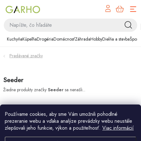
NÁK
Prejsť
KOŠÍ
na
obsah
Kuchyňa
Kuchyňa
Kúpeľňa
Drogéria
Domácnosť
Záhrada
Hobby
Dielňa a stavba
Šport
Kúpeľňa
Predávané značky
Drogéria
Domácnosť
Seeder
Žiadne produkty značky
Seeder
sa nenašli...
Záhrada
Hobby
Používame cookies, aby sme Vám umožnili pohodlné
prezeranie webu a vďaka analýze prevádzky webu neustále
Dielňa a stavba
zlepšovali jeho funkcie, výkon a použiteľnosť.
Viac informácií
Z