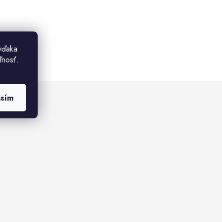
vďaka
ľnosť.
asím