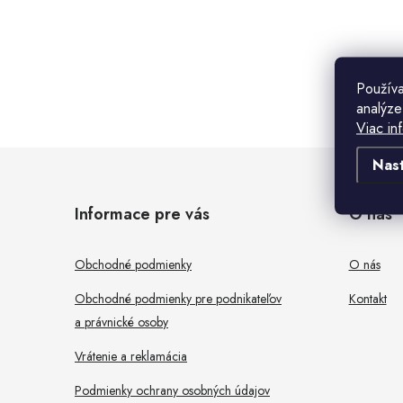
B
o
Použív
analýze
č
Viac in
n
Z
Nas
ý
á
Informace pre vás
O nás
p
p
a
ä
Obchodné podmienky
O nás
n
t
Obchodné podmienky pre podnikateľov
Kontakt
e
a právnické osoby
i
l
Vrátenie a reklamácia
e
Podmienky ochrany osobných údajov