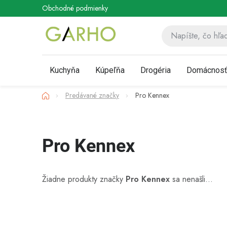
Prejsť
Obchodné podmienky
Podmienky ochrany osobných údaj
na
obsah
Kuchyňa
Kúpeľňa
Drogéria
Domácnos
Domov
Predávané značky
Pro Kennex
Pro Kennex
Žiadne produkty značky
Pro Kennex
sa nenašli...