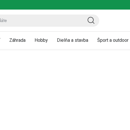
ov
Vrátenie a reklamácia
Kontaktujte nás
Moja objednávka
ť
Záhrada
Hobby
Dielňa a stavba
Šport a outdoor