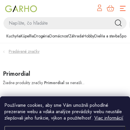
NÁK
Prejsť
KOŠÍ
na
obsah
Kuchyňa
Kuchyňa
Kúpeľňa
Drogéria
Domácnosť
Záhrada
Hobby
Dielňa a stavba
Šport
Kúpeľňa
Predávané značky
Drogéria
Domácnosť
Primordial
Žiadne produkty značky
Primordial
sa nenašli...
Záhrada
Hobby
Používame cookies, aby sme Vám umožnili pohodlné
prezeranie webu a vďaka analýze prevádzky webu neustále
Dielňa a stavba
zlepšovali jeho funkcie, výkon a použiteľnosť.
Viac informácií
Z