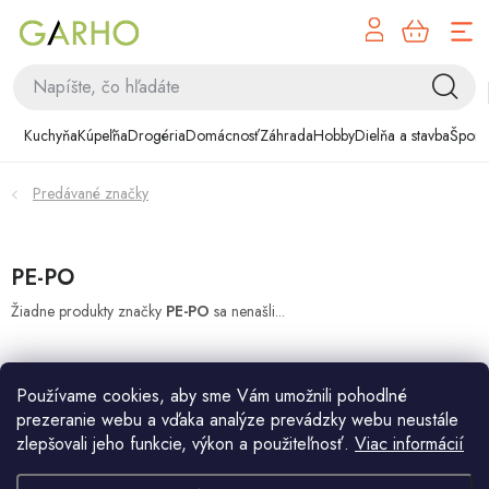
NÁK
Prejsť
KOŠÍ
na
obsah
Kuchyňa
Kuchyňa
Kúpeľňa
Drogéria
Domácnosť
Záhrada
Hobby
Dielňa a stavba
Šport
Kúpeľňa
Predávané značky
Drogéria
Domácnosť
PE-PO
Žiadne produkty značky
PE-PO
sa nenašli...
Záhrada
Hobby
Používame cookies, aby sme Vám umožnili pohodlné
prezeranie webu a vďaka analýze prevádzky webu neustále
Dielňa a stavba
zlepšovali jeho funkcie, výkon a použiteľnosť.
Viac informácií
Z