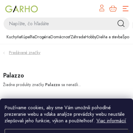
NÁK
Prejsť
KOŠÍ
na
obsah
Kuchyňa
Kuchyňa
Kúpeľňa
Drogéria
Domácnosť
Záhrada
Hobby
Dielňa a stavba
Šport
Kúpeľňa
Predávané značky
Drogéria
Domácnosť
Palazzo
Žiadne produkty značky
Palazzo
sa nenašli...
Záhrada
Hobby
Používame cookies, aby sme Vám umožnili pohodlné
prezeranie webu a vďaka analýze prevádzky webu neustále
Dielňa a stavba
zlepšovali jeho funkcie, výkon a použiteľnosť.
Viac informácií
Z