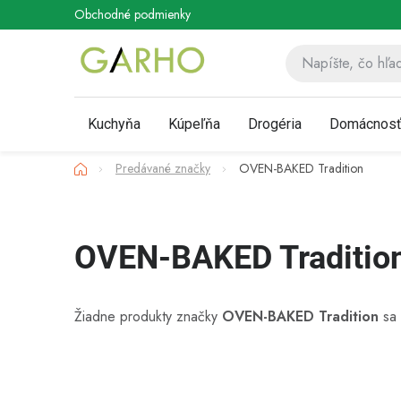
Prejsť
Obchodné podmienky
Podmienky ochrany osobných údaj
na
obsah
Kuchyňa
Kúpeľňa
Drogéria
Domácnos
Domov
Predávané značky
OVEN-BAKED Tradition
OVEN-BAKED Traditio
Žiadne produkty značky
OVEN-BAKED Tradition
sa 