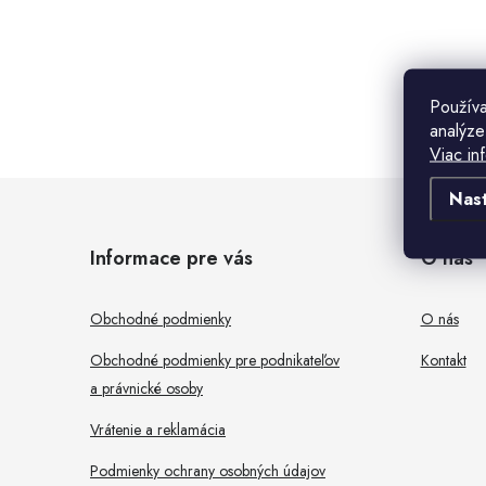
B
o
Použív
analýze
č
Viac in
n
Z
Nas
ý
á
Informace pre vás
O nás
p
p
a
ä
Obchodné podmienky
O nás
n
t
Obchodné podmienky pre podnikateľov
Kontakt
e
a právnické osoby
i
l
Vrátenie a reklamácia
e
Podmienky ochrany osobných údajov