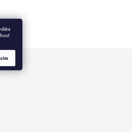
vďaka
ľnosť.
asím