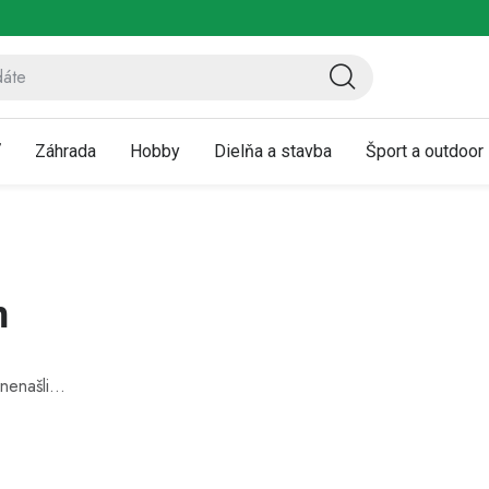
ov
Vrátenie a reklamácia
Kontaktujte nás
Moja objednávka
ť
Záhrada
Hobby
Dielňa a stavba
Šport a outdoor
n
nenašli...