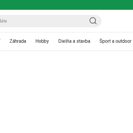
ov
Vrátenie a reklamácia
Kontaktujte nás
Moja objednávka
ť
Záhrada
Hobby
Dielňa a stavba
Šport a outdoor