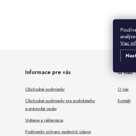
B
o
Použív
analýze
č
Viac in
n
Z
Nas
ý
á
Informace pre vás
O nás
p
p
a
ä
Obchodné podmienky
O nás
n
t
Obchodné podmienky pre podnikateľov
Kontakt
e
a právnické osoby
i
l
Vrátenie a reklamácia
e
Podmienky ochrany osobných údajov