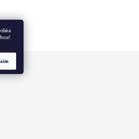
vďaka
ľnosť.
asím