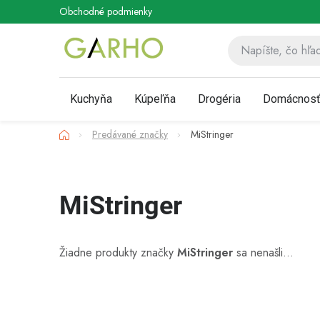
Prejsť
Obchodné podmienky
Podmienky ochrany osobných údaj
na
obsah
Kuchyňa
Kúpeľňa
Drogéria
Domácnos
Domov
Predávané značky
MiStringer
MiStringer
Žiadne produkty značky
MiStringer
sa nenašli...