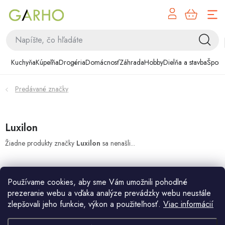
NÁK
Prejsť
KOŠÍ
na
obsah
Kuchyňa
Kuchyňa
Kúpeľňa
Drogéria
Domácnosť
Záhrada
Hobby
Dielňa a stavba
Šport
Kúpeľňa
Predávané značky
Drogéria
Domácnosť
Luxilon
Žiadne produkty značky
Luxilon
sa nenašli...
Záhrada
Hobby
Používame cookies, aby sme Vám umožnili pohodlné
prezeranie webu a vďaka analýze prevádzky webu neustále
Dielňa a stavba
zlepšovali jeho funkcie, výkon a použiteľnosť.
Viac informácií
Z