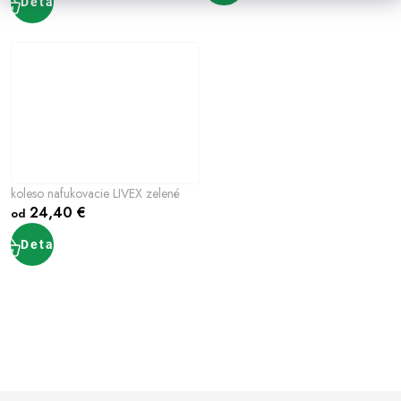
Detail
koleso nafukovacie LIVEX zelené
24,40 €
od
Detail
O
v
l