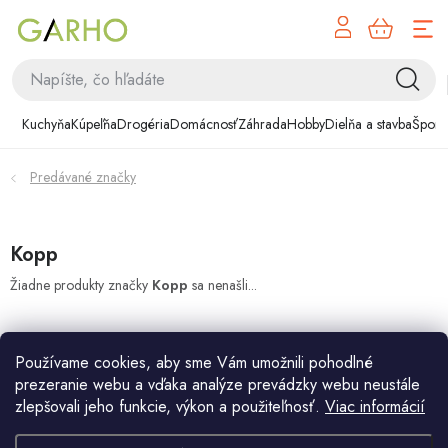
NÁK
Prejsť
KOŠÍ
na
obsah
Kuchyňa
Kuchyňa
Kúpeľňa
Drogéria
Domácnosť
Záhrada
Hobby
Dielňa a stavba
Šport
Kúpeľňa
Predávané značky
Drogéria
Domácnosť
Kopp
Žiadne produkty značky
Kopp
sa nenašli...
Záhrada
Hobby
Používame cookies, aby sme Vám umožnili pohodlné
prezeranie webu a vďaka analýze prevádzky webu neustále
Dielňa a stavba
zlepšovali jeho funkcie, výkon a použiteľnosť.
Viac informácií
Z