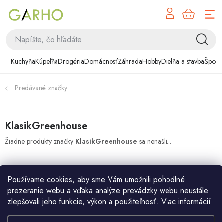
NÁK
Prejsť
KOŠÍ
na
obsah
Kuchyňa
Kuchyňa
Kúpeľňa
Drogéria
Domácnosť
Záhrada
Hobby
Dielňa a stavba
Šport
Kúpeľňa
Predávané značky
Drogéria
Domácnosť
KlasikGreenhouse
Žiadne produkty značky
KlasikGreenhouse
sa nenašli...
Záhrada
Hobby
Používame cookies, aby sme Vám umožnili pohodlné
prezeranie webu a vďaka analýze prevádzky webu neustále
Dielňa a stavba
zlepšovali jeho funkcie, výkon a použiteľnosť.
Viac informácií
Z