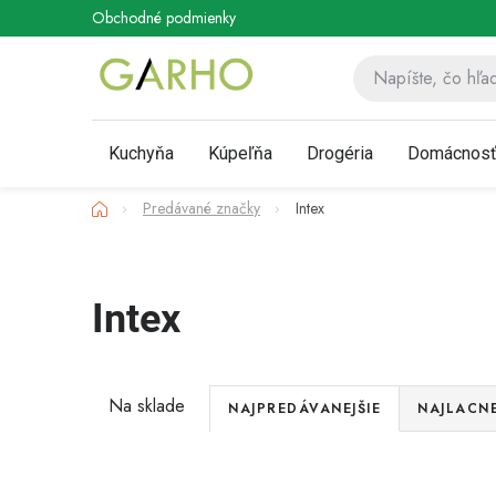
Prejsť
Obchodné podmienky
Podmienky ochrany osobných údaj
na
obsah
Kuchyňa
Kúpeľňa
Drogéria
Domácnos
Domov
Predávané značky
Intex
Intex
R
Na sklade
NAJPREDÁVANEJŠIE
NAJLACNE
a
Akcia
d