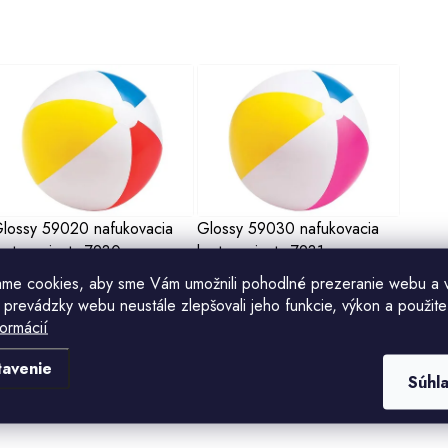
V
ý
p
s
lossy 59020 nafukovacia
Glossy 59030 nafukovacia
opta varianta 7930
lopta varianta 7931
p
(8 ks)
(5 ks)
kladom
Skladom
ame cookies, aby sme Vám umožnili pohodlné prezeranie webu a 
2,80 €
2,70 €
r
 prevádzky webu neustále zlepšovali jeho funkcie, výkon a použite
formácií
o
Do košíka
Do košíka
tavenie
d
Súhl
u
O