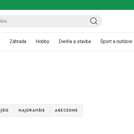
ov
Vrátenie a reklamácia
Kontaktujte nás
Moja objednávka
ť
Záhrada
Hobby
Dielňa a stavba
Šport a outdoor
JŠIE
NAJDRAHŠIE
ABECEDNE