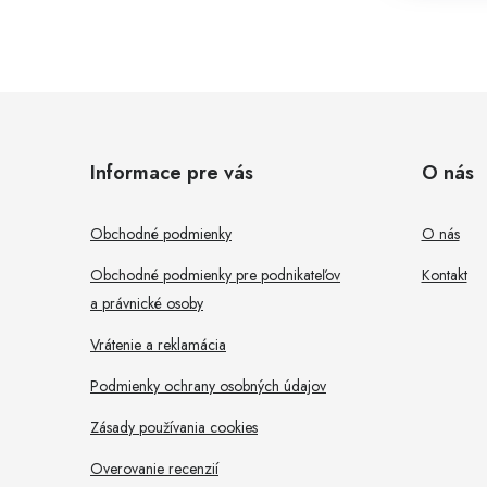
o
v
t
l
Z
á
Informace pre vás
O nás
p
ä
Obchodné podmienky
O nás
i
t
Obchodné podmienky pre podnikateľov
Kontakt
a právnické osoby
i
r
Vrátenie a reklamácia
e
Podmienky ochrany osobných údajov
Zásady používania cookies
Overovanie recenzií