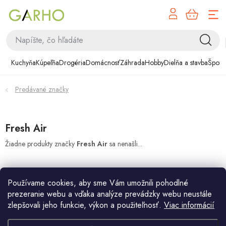
NÁK
Prejsť
KOŠÍ
na
obsah
Kuchyňa
Kuchyňa
Kúpeľňa
Drogéria
Domácnosť
Záhrada
Hobby
Dielňa a stavba
Šport
Kúpeľňa
Predávané značky
Drogéria
Domácnosť
Fresh Air
Žiadne produkty značky
Fresh Air
sa nenašli...
Záhrada
Hobby
Používame cookies, aby sme Vám umožnili pohodlné
prezeranie webu a vďaka analýze prevádzky webu neustále
Dielňa a stavba
zlepšovali jeho funkcie, výkon a použiteľnosť.
Viac informácií
Z