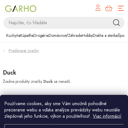
NÁK
Prejsť
KOŠÍ
na
obsah
Kuchyňa
Kuchyňa
Kúpeľňa
Drogéria
Domácnosť
Záhrada
Hobby
Dielňa a stavba
Šport
Kúpeľňa
Predávané značky
Drogéria
Domácnosť
Duck
Žiadne produkty značky
Duck
sa nenašli...
Záhrada
Hobby
Používame cookies, aby sme Vám umožnili pohodlné
prezeranie webu a vďaka analýze prevádzky webu neustále
Dielňa a stavba
zlepšovali jeho funkcie, výkon a použiteľnosť.
Viac informácií
Z