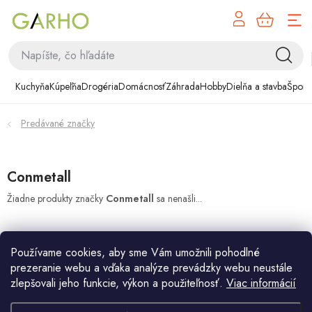
NÁK
Prejsť
KOŠÍ
na
obsah
Kuchyňa
Kuchyňa
Kúpeľňa
Drogéria
Domácnosť
Záhrada
Hobby
Dielňa a stavba
Šport
Kúpeľňa
Predávané značky
Drogéria
Domácnosť
Conmetall
Žiadne produkty značky
Conmetall
sa nenašli...
Záhrada
Hobby
Používame cookies, aby sme Vám umožnili pohodlné
prezeranie webu a vďaka analýze prevádzky webu neustále
Dielňa a stavba
zlepšovali jeho funkcie, výkon a použiteľnosť.
Viac informácií
Z