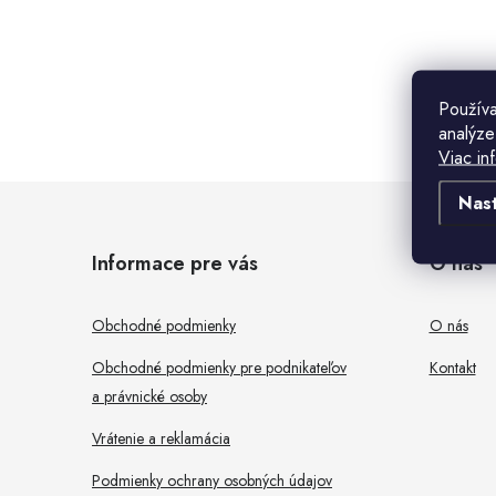
B
o
Použív
analýze
č
Viac in
n
Z
Nas
ý
á
Informace pre vás
O nás
p
p
a
ä
Obchodné podmienky
O nás
n
t
Obchodné podmienky pre podnikateľov
Kontakt
e
a právnické osoby
i
l
Vrátenie a reklamácia
e
Podmienky ochrany osobných údajov