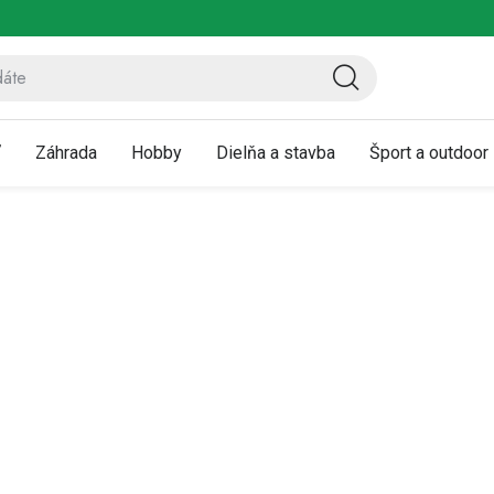
ov
Vrátenie a reklamácia
Kontaktujte nás
Moja objednávka
ť
Záhrada
Hobby
Dielňa a stavba
Šport a outdoor