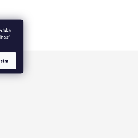
vďaka
ľnosť.
asím