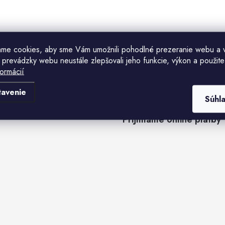
ame cookies, aby sme Vám umožnili pohodlné prezeranie webu a 
 prevádzky webu neustále zlepšovali jeho funkcie, výkon a použite
formácií
tavenie
Súhl
Prijímame online platby