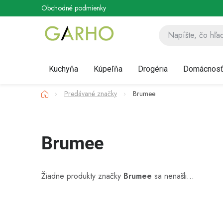
Prejsť
Obchodné podmienky
Podmienky ochrany osobných údaj
na
obsah
Kuchyňa
Kúpeľňa
Drogéria
Domácnos
Domov
Predávané značky
Brumee
Brumee
Žiadne produkty značky
Brumee
sa nenašli...