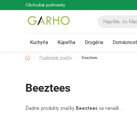
Prejsť
Obchodné podmienky
Podmienky ochrany osobných údaj
na
obsah
Kuchyňa
Kúpeľňa
Drogéria
Domácnos
Domov
Predávané značky
Beeztees
Beeztees
Žiadne produkty značky
Beeztees
sa nenašli...