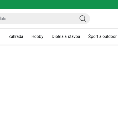
ov
Vrátenie a reklamácia
Kontaktujte nás
Moja objednávka
ť
Záhrada
Hobby
Dielňa a stavba
Šport a outdoor