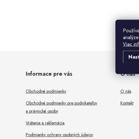
B
o
Použív
analýze
č
Viac in
n
Z
Nas
ý
á
Informace pre vás
O nás
p
p
a
ä
Obchodné podmienky
O nás
n
t
Obchodné podmienky pre podnikateľov
Kontakt
e
a právnické osoby
i
l
Vrátenie a reklamácia
e
Podmienky ochrany osobných údajov