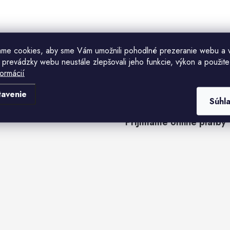
ame cookies, aby sme Vám umožnili pohodlné prezeranie webu a 
 prevádzky webu neustále zlepšovali jeho funkcie, výkon a použite
formácií
tavenie
Súhl
Prijímame online platby