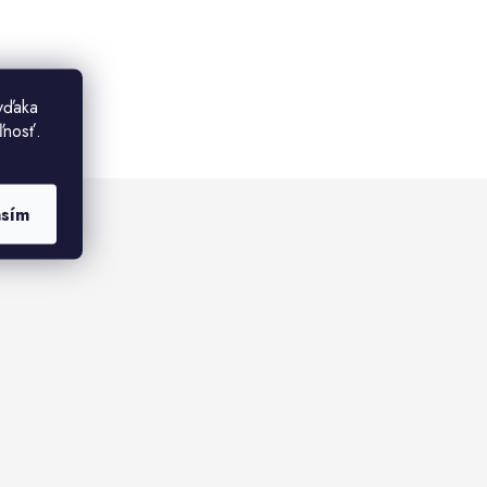
vďaka
ľnosť.
asím