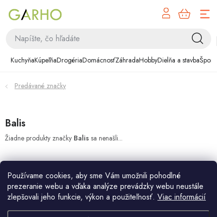
NÁK
Prejsť
KOŠÍ
na
obsah
Kuchyňa
Kuchyňa
Kúpeľňa
Drogéria
Domácnosť
Záhrada
Hobby
Dielňa a stavba
Šport
Kúpeľňa
Predávané značky
Drogéria
Domácnosť
Balis
Žiadne produkty značky
Balis
sa nenašli...
Záhrada
Hobby
Používame cookies, aby sme Vám umožnili pohodlné
prezeranie webu a vďaka analýze prevádzky webu neustále
Dielňa a stavba
zlepšovali jeho funkcie, výkon a použiteľnosť.
Viac informácií
Z