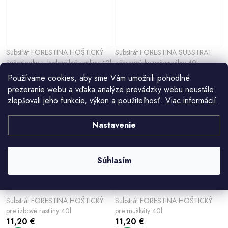
Substrát FORESTINA HOŠTICKÝ
Substrát FORESTINA SUBSTRAT
čučoriedky + kyslomilné rastliny 40l
záhradnícky univerzálny 40l
10,30 €
10,10 €
Používame cookies, aby sme Vám umožnili pohodlné
prezeranie webu a vďaka analýze prevádzky webu neustále
zlepšovali jeho funkcie, výkon a použiteľnosť.
Viac informácií
Nastavenie
Súhlasím
Substrát FORESTINA HOŠTICKÝ
Substrát FORESTINA HOŠTICKÝ
pre izbové rastliny 40l
pre muškáty 40l
11,20 €
11,20 €