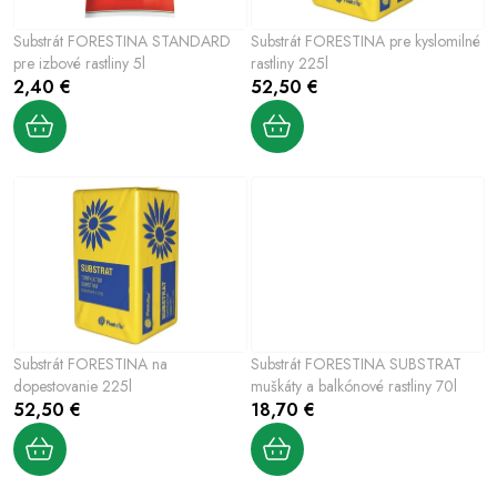
Šport a outdoor
p
p
Substrát FORESTINA STANDARD
Substrát FORESTINA pre kyslomilné
r
r
Chovateľské potreby
pre izbové rastliny 5l
rastliny 225l
o
o
2,40 €
52,50 €
d
d
Nový tovar
u
u
k
k
Jarna záhradka
t
t
o
o
Výpredaj
v
v
Letná sezóna
World Cleanup Day
Substrát FORESTINA na
Substrát FORESTINA SUBSTRAT
dopestovanie 225l
muškáty a balkónové rastliny 70l
Obchodné podmienky
Podmienky ochrany osobných údajov
52,50 €
18,70 €
Vrátenie a reklamácia
Kontaktujte nás
Moja objednávka