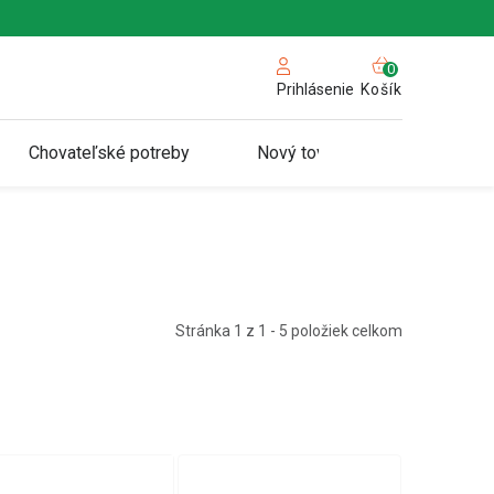
NÁKUPN
KOŠÍK
Košík
Prihlásenie
Chovateľské potreby
Nový tovar
Stránka
1
z
1
-
5
položiek celkom