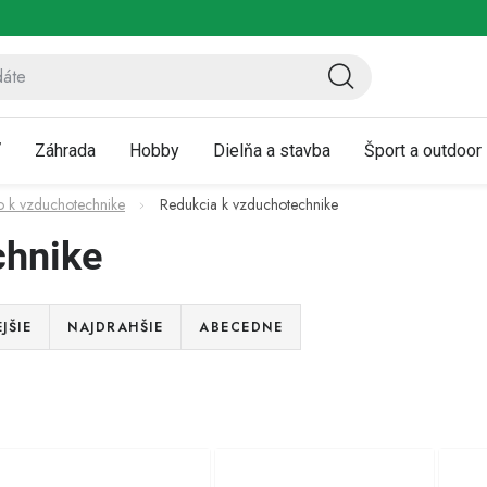
ov
Vrátenie a reklamácia
Kontaktujte nás
Moja objednávka
ť
Záhrada
Hobby
Dielňa a stavba
Šport a outdoor
vo k vzduchotechnike
Redukcia k vzduchotechnike
chnike
JŠIE
NAJDRAHŠIE
ABECEDNE
V