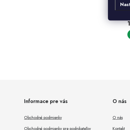
R
Nas
3
S
Z
l
á
Informace pre vás
O nás
p
ä
Obchodné podmienky
O nás
t
Obchodné podmienky pre podnikateľov
Kontakt