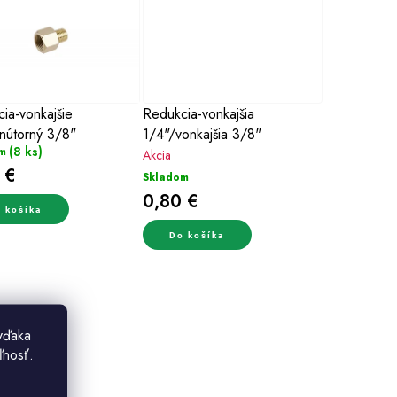
ia-vonkajšie
Redukcia-vonkajšia
nútorný 3/8"
1/4"/vonkajšia 3/8"
(8 ks)
m
Akcia
 €
Skladom
0,80 €
 košíka
Do košíka
vďaka
ľnosť.