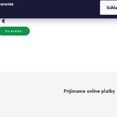
edukcia-vonkajšie
v
tavenie
Súhl
/8"/vnútorný 1/4"
(11 ks)
kladom
1 €
Do košíka
O
v
á
Prijímame online platby
d
a
c