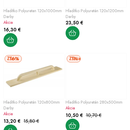
Šport a outdoor
p
p
Hladítko Polyuretan 120x1000mm
Hladítko Polyuretán 120x1200mm
r
r
Chovateľské potreby
Darby
Darby
o
o
Akcia
23,50 €
d
d
16,30 €
Nový tovar
u
u
k
k
Jarna záhradka
t
t
16%
1%
o
o
Výpredaj
v
v
Letná sezóna
World Cleanup Day
Hladítko Polyuretán 120x800mm
Hladítko Polyuretán 280x500mm
Obchodné podmienky
Podmienky ochrany osobných údajov
Darby
Akcia
Vrátenie a reklamácia
Kontaktujte nás
Moja objednávka
Akcia
10,50 €
10,70 €
13,20 €
15,80 €