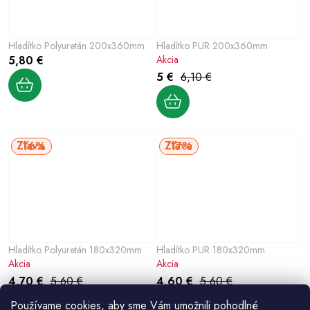
Hladítko Polyuretán 200x360mm
Hladítko PUR 200x360mm
5,80 €
Akcia
5 €
6,10 €
16%
17%
Hladítko Polyuretán 180x320mm
Hladítko PUR 180x320mm
Akcia
Akcia
4,70 €
5,60 €
4,60 €
5,60 €
Používame cookies, aby sme Vám umožnili pohodlné