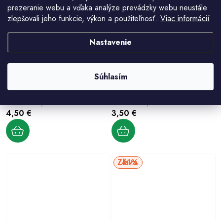
prezeranie webu a vďaka analýze prevádzky webu neustále
zlepšovali jeho funkcie, výkon a použiteľnosť.
Viac informácií
Nastavenie
Súhlasím
Hladítko Polyuretán 100x400mm
Hladítko Polyuretán 140x280mm
4,50 €
3,50 €
41%