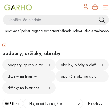
NÁK
Prejsť
KOŠÍ
na
obsah
Kuchyňa
Kuchyňa
Kúpeľňa
Drogéria
Domácnosť
Záhrada
Hobby
Dielňa a stavba
Šport
Kúpeľňa
Domov
Drogéria
podpery, držiaky, obruby
Domácnosť
podpery, špirály a mriežky
obruby, plôtiky a dlaždice
Záhrada
držiaky na hrantíky
oporné a okenné siete
Hobby
držiaky na kvetináče
Dielňa a stavba
R
Na sklade
Filtre
Najpredávanejšie
a