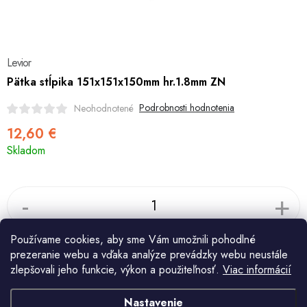
Šport a outdoor
Chovateľské potreby
Levior
Nový tovar
Pätka stĺpika 151x151x150mm hr.1.8mm ZN
Podrobnosti hodnotenia
Neohodnotené
Jarna záhradka
12,60 €
Jednotková
Výpredaj
Skladom
cena:
Letná sezóna
World Cleanup Day
Používame cookies, aby sme Vám umožnili pohodlné
Do košíka
Obchodné podmienky
Podmienky ochrany osobných údajov
prezeranie webu a vďaka analýze prevádzky webu neustále
Vrátenie a reklamácia
Kontaktujte nás
Moja objednávka
zlepšovali jeho funkcie, výkon a použiteľnosť.
Viac informácií
Strážiť
Opýtať sa
Nastavenie