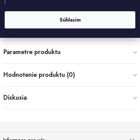
Kód tovaru:
L55424
Záruka
:
2 roky
Súhlasím
Popis
Parametre produktu
Hodnotenie produktu (0)
Diskusia
Z
á