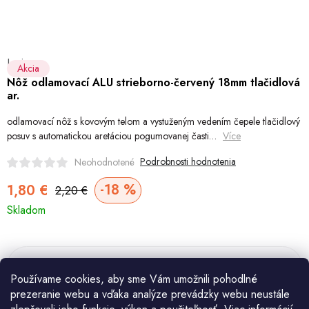
Šport a outdoor
Chovateľské potreby
Levior
Akcia
Nový tovar
Nôž odlamovací ALU strieborno-červený 18mm tlačidlová
ar.
Jarna záhradka
odlamovací nôž s kovovým telom a vystuženým vedením čepele tlačidlový
posuv s automatickou aretáciou pogumovanej časti…
Více
Výpredaj
Podrobnosti hodnotenia
Neohodnotené
Letná sezóna
18 %
1,80 €
2,20 €
Jednotková
Skladom
cena:
World Cleanup Day
Obchodné podmienky
Podmienky ochrany osobných údajov
Vrátenie a reklamácia
Kontaktujte nás
Moja objednávka
Používame cookies, aby sme Vám umožnili pohodlné
prezeranie webu a vďaka analýze prevádzky webu neustále
Do košíka