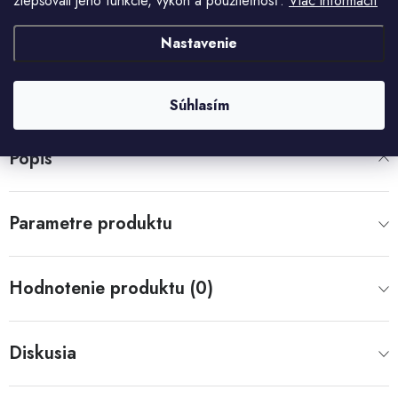
zlepšovali jeho funkcie, výkon a použiteľnosť.
Viac informácií
18 %
Nastavenie
Strážiť
Opýtať sa
Kód tovaru:
L16143
Záruka
:
2 roky
Súhlasím
Popis
Parametre produktu
Hodnotenie produktu (0)
Diskusia