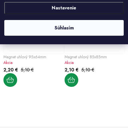
Nastavenie
56%
58%
Súhlasím
Magnet uhlový 95x64mm
Magnet uhlový 85x85mm
Akcia
Akcia
2,20 €
5,10 €
2,10 €
5,10 €
O
v
l