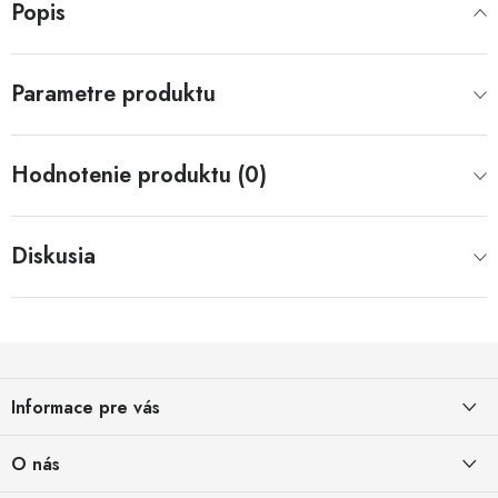
Popis
Parametre produktu
Hodnotenie produktu (0)
Diskusia
Z
á
Informace pre vás
p
ä
Obchodné podmienky
O nás
t
Obchodné podmienky pre podnikateľov