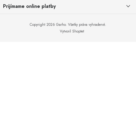
i
O nás
Prijímame online platby
a právnické osoby
e
Kontakt
Vrátenie a reklamácia
Copyright 2026
Garho
. Všetky práva vyhradené.
Podmienky ochrany osobných údajov
Vytvoril Shoptet
Zásady používania cookies
Overovanie recenzií
Moja objednávka