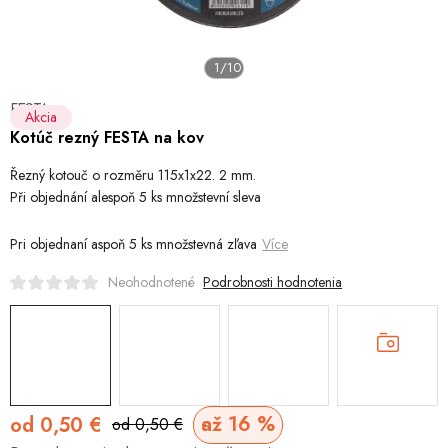
Šport a outdoor
Chovateľské potreby
1/10
Nový tovar
FESTA
Akcia
Kotúč rezný FESTA na kov
Jarna záhradka
Řezný kotouč o rozměru 115x1x22. 2 mm.
Při objednání alespoň 5 ks množstevní sleva
Výpredaj
Pri objednaní aspoň 5 ks množstevná zľava
Více
Letná sezóna
Podrobnosti hodnotenia
Neohodnotené
World Cleanup Day
Obchodné podmienky
Podmienky ochrany osobných údajov
Vrátenie
až 16 %
od
0,50 €
od 0,50 €
Jednotková