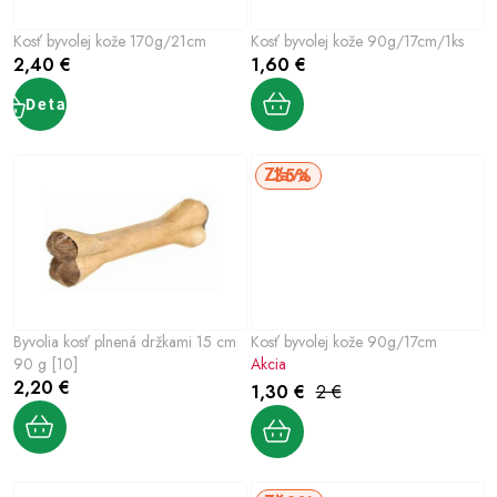
Šport a outdoor
p
p
Kosť byvolej kože 170g/21cm
Kosť byvolej kože 90g/17cm/1ks
r
r
Chovateľské potreby
2,40 €
1,60 €
o
o
d
d
Detail
Nový tovar
u
u
k
k
35%
Jarna záhradka
t
t
o
o
Výpredaj
v
v
Letná sezóna
Byvolia kosť plnená držkami 15 cm
Kosť byvolej kože 90g/17cm
World Cleanup Day
90 g [10]
Akcia
2,20 €
1,30 €
2 €
Obchodné podmienky
Podmienky ochrany osobných údajov
Vrátenie a reklamácia
Kontaktujte nás
Moja objednávka