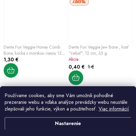
60%
Denta Fun Veggie Honey Comb
Denta Fun Veggie Jaw Bone , kosť
Bone, kocka s morskou riasou 12
"čeľusť", 12 cm, 35 g
cm, 58g
1,30 €
Akcia
0,40 €
1 €
Používame cookies, aby sme Vám umožnili pohodlné
prezeranie webu a vďaka analýze prevádzky webu neustále
zlepšovali jeho funkcie, výkon a použiteľnosť.
Viac informácií
Nastavenie